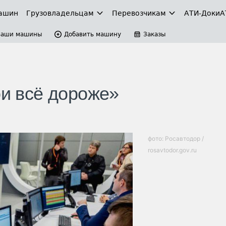
ашин
Грузовладельцам
Перевозчикам
АТИ-Доки
А
Ваши машины
Добавить машину
Заказы
ои всё дороже»
фото: Росавтодор /
rosavtodor.gov.ru