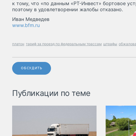
к тому, что «по данным «РТ-Инвест» бортовое ус
поэтому в удовлетворении жалобы отказано.
Иван Медведев
www.bfm.ru
платон
тариф за проезд по федеральным трассам
штрафы
обжалова
ОБСУДИТЬ
Публикации по теме