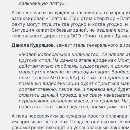
дальнейшую плату».
А перевозчики вынуждены оплачивать те маршрут
зафиксировал «Платон». При этом оператор «Плато
факту могут глушить где угодно и когда угодно, и 
Ситуация кажется безвыходной, но решение есть,
генерального директора ООО «Трио-транс» Данил
Данила Кудряшов
, заместитель генерального дир
«Жалоб колоссальное количество. 29 апреля эт
круглый стол. На данном этапе вроде как Минт
действительно проблемы существуют, и должн
маршрутов именно по видеофиксации. Вообще
опыт трассы М-11 и ЦКАД. О том, что прибор ка
помощью видеофиксации будет строиться марш
соответственно, такое же, и перевозчику будет
оплатить данный проезд, а не сразу наказыват
перевозчики, основная масса, это приняли. На
работа как раз такая ведется, посмотрим, что 
А пока перевозчики вынуждены просто оплачиват
им присылает «Платон». Позднее они пытаются их
рассмотрения выходят за установленные законом 