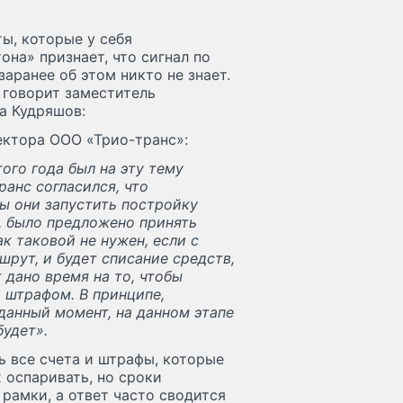
ы, которые у себя
на» признает, что сигнал по
заранее об этом никто не знает.
 говорит заместитель
а Кудряшов:
ектора ООО «Трио-транс»:
ого года был на эту тему
ранс согласился, что
ы они запустить постройку
, было предложено принять
к таковой не нужен, если с
рут, и будет списание средств,
 дано время на то, чтобы
ь штрафом. В принципе,
 данный момент, на данном этапе
будет».
ь все счета и штрафы, которые
 оспаривать, но сроки
рамки, а ответ часто сводится