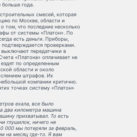
 больше года.
строительных смесей, которая
цию по Москве, области и
о том, что последние несколько
афы от системы «Платон». По
сегда есть деньги. Приборы,
о подтверждается проверками.
е выключают передатчики в
 Счета «Платона» оплачивает не
ы ездят по определенным
ской области и около
числением штрафов. Их
я небольшой компании критично.
 этих точках систему «Платон»
етров ехала, все было
 на два километра машина
ашину прихватывал. То есть
ни глушилок, ничего не
0 000 мы потеряли за февраль,
м на месяц где-то. Я вам