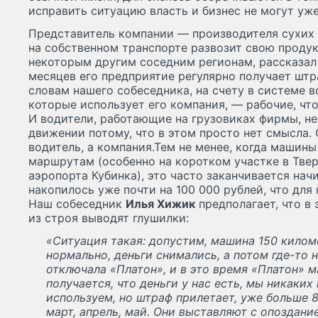
исправить ситуацию власть и бизнес не могут уже
Представитель компании — производителя сухих 
на собственном транспорте развозит свою продук
некоторым другим соседним регионам, рассказал 
месяцев его предприятие регулярно получает штр
словам нашего собеседника, на счету в системе в
которые использует его компания, — рабочие, чт
И водители, работающие на грузовиках фирмы, н
движении потому, что в этом просто нет смысла.
водитель, а компания.Тем не менее, когда машин
маршрутам (особенно на коротком участке в Твер
аэропорта Кубинка), это часто заканчивается на
накопилось уже почти на 100 000 рублей, что дл
Наш собеседник
Илья Хижик
предполагает, что в
из строя выводят глушилки:
«Ситуация такая: допустим, машина 150 килом
нормально, деньги снимались, а потом где-то
отключала «Платон», и в это время «Платон» м
получается, что деньги у нас есть, мы никаких 
используем, но штраф прилетает, уже больше 8
март, апрель, май. Они выставляют с опоздание