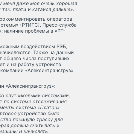
у меня даже моя очень хорошая
 так: плати и катайся дальше».
прокомментировать оператора
истемы» (РТИТС). Пресс-служба
: наличие проблемы в «РТ-
зможным воздействием РЭБ,
начисляются. Также на данный
т общего числа поступивших
ет и на работу устройств
 компании «Алексинтрансгруз»
и «Алексинтрансгруз»:
 со спутниковыми системами,
ет по системе отслеживания
оменты система «Платон»
ортовое устройство было
ство покинуло трассу для
орая должна считывать и
машины и начислять