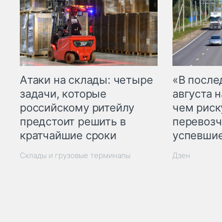
Атаки на склады: четыре
«В посл
задачи, которые
августа н
российскому ритейлу
чем рис
предстоит решить в
перевозч
кратчайшие сроки
успевшие
Склады и грузовые терминалы
Дзен