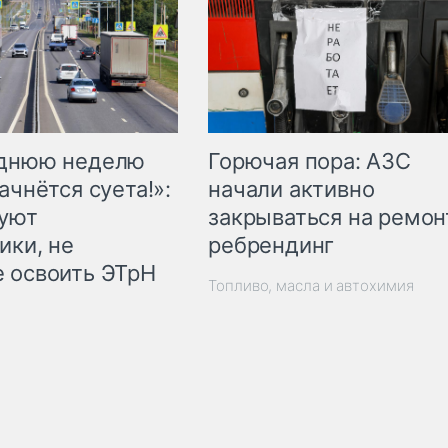
Горючая пора: АЗС
еднюю неделю
начали активно
ачнётся суета!»:
закрываться на ремон
куют
ребрендинг
ики, не
 освоить ЭТрН
Топливо, масла и автохимия