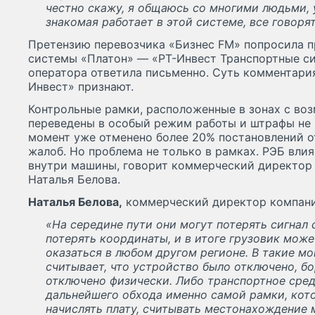
честно скажу, я общаюсь со многими людьми, 
знакомая работает в этой системе, все говорят
Претензию перевозчика «Бизнес FM» попросила 
системы «Платон» — «РТ-Инвест Транспортные с
оператора ответила письменно. Суть комментария
Инвест» признают.
Контрольные рамки, расположенные в зонах с во
переведены в особый режим работы и штрафы не 
момент уже отменено более 20% постановлений о
жалоб. Но проблема не только в рамках. РЭБ влия
внутри машины, говорит коммерческий директор
Наталья Белова.
Наталья Белова,
коммерческий директор компани
«На середине пути они могут потерять сигнал
потерять координаты, и в итоге грузовик мож
оказаться в любом другом регионе. В такие м
считывает, что устройство было отключено, б
отключено физически. Либо транспортное сред
дальнейшего обхода именно самой рамки, кот
начислять плату, считывать местонахождение 