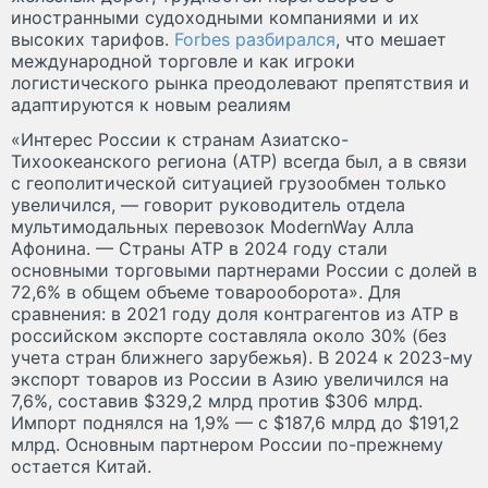
иностранными судоходными компаниями и их
высоких тарифов.
Forbes разбирался
, что мешает
международной торговле и как игроки
логистического рынка преодолевают препятствия и
адаптируются к новым реалиям
«Интерес России к странам Азиатско-
Тихоокеанского региона (АТР) всегда был, а в связи
с геополитической ситуацией грузообмен только
увеличился, — говорит руководитель отдела
мультимодальных перевозок ModernWay Алла
Афонина. — Страны АТР в 2024 году стали
основными торговыми партнерами России с долей в
72,6% в общем объеме товарооборота». Для
сравнения: в 2021 году доля контрагентов из АТР в
российском экспорте составляла около 30% (без
учета стран ближнего зарубежья). В 2024 к 2023-му
экспорт товаров из России в Азию увеличился на
7,6%, составив $329,2 млрд против $306 млрд.
Импорт поднялся на 1,9% — с $187,6 млрд до $191,2
млрд. Основным партнером России по-прежнему
остается Китай.