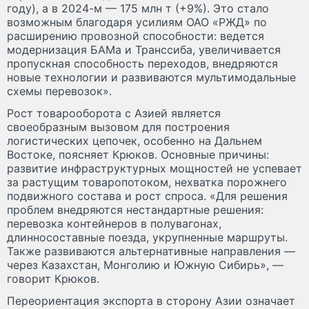
году), а в 2024-м — 175 млн т (+9%). Это стало
возможным благодаря усилиям ОАО «РЖД» по
расширению провозной способности: ведется
модернизация БАМа и Транссиба, увеличивается
пропускная способность переходов, внедряются
новые технологии и развиваются мультимодальные
схемы перевозок».
Рост товарооборота с Азией является
своеобразным вызовом для построения
логистических цепочек, особенно на Дальнем
Востоке, поясняет Крюков. Основные причины:
развитие инфраструктурных мощностей не успевает
за растущим товаропотоком, нехватка порожнего
подвижного состава и рост спроса. «Для решения
проблем внедряются нестандартные решения:
перевозка контейнеров в полувагонах,
длинносоставные поезда, укрупненные маршруты.
Также развиваются альтернативные направления —
через Казахстан, Монголию и Южную Сибирь», —
говорит Крюков.
Переориентация экспорта в сторону Азии означает