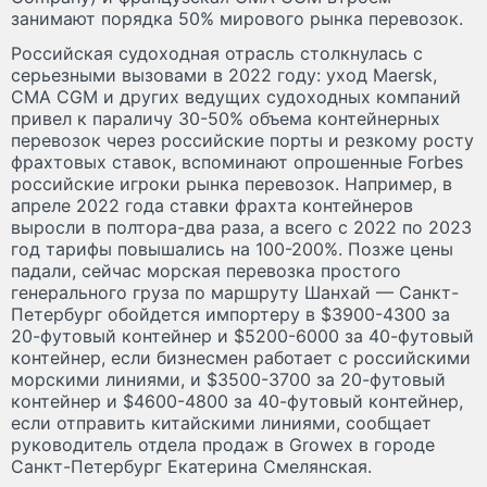
занимают порядка 50% мирового рынка перевозок.
Российская судоходная отрасль столкнулась с
серьезными вызовами в 2022 году: уход Maersk,
CMA CGM и других ведущих судоходных компаний
привел к параличу 30-50% объема контейнерных
перевозок через российские порты и резкому росту
фрахтовых ставок, вспоминают опрошенные Forbes
российские игроки рынка перевозок. Например, в
апреле 2022 года ставки фрахта контейнеров
выросли в полтора-два раза, а всего с 2022 по 2023
год тарифы повышались на 100-200%. Позже цены
падали, сейчас морская перевозка простого
генерального груза по маршруту Шанхай — Санкт-
Петербург обойдется импортеру в $3900-4300 за
20-футовый контейнер и $5200-6000 за 40-футовый
контейнер, если бизнесмен работает с российскими
морскими линиями, и $3500-3700 за 20-футовый
контейнер и $4600-4800 за 40-футовый контейнер,
если отправить китайскими линиями, сообщает
руководитель отдела продаж в Growex в городе
Санкт-Петербург Екатерина Смелянская.