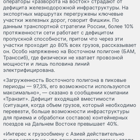
операторы «разворота на восток» страдают от
дефицита железнодорожной инфраструктуры. На
экспортных маршрутах перегружены ключевые
участки железных дорог, говорит Фишкин. По
данным транспортной стратегии России, более 10%
протяженности сети работает с дефицитом
пропускной способности, притом что через эти
участки проходит до 80% всех грузов, рассказывает
он. Особо напряженно на Восточном полигоне (БАМ,
Транссиб), где физически не хватает провозной
мощности и лишь половина линий
электрифицирована.
«Загруженность Восточного полигона в пиковые
периоды — 97,3%, его возможности используются
максимально», — сказано в сообщении компании
«Транзит». Дефицит входящей вместимости
(ситуация, когда объем грузов, который необходимо
перевезти, больше возможности инфраструктуры
для приема и обработки составов) контейнерных
поездов на Дальнем Востоке превышает 40%.
«Интерес к грузообмену с Азией действительно
вырос настолько, что даже порожние вагоны стали