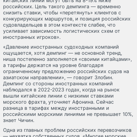
китайских линий могут быть на 8-19% ниже
российских. Цель такого демпинга — временно
снизить ставки, чтобы «перетянуть» клиентов с
конкурирующих маршрутов, и позиция российских
судовладельцев в этом контексте слабее, что
усиливает зависимость логистических схем от
иностранных игроков».
«Давление иностранных судоходных компаний
ощущается, хотя демпинг — не основной тренд,
ниша постепенно заполняется «своими китайцами»,
а тарифы держатся на уровне благодаря
ограниченному предложению российских судов на
азиатском направлении», — говорит Злобин.
Демпинг со стороны иностранных компаний
наблюдался в 2022-2023 годах, когда на рынок
вышли китайские линии с низкими ставками
морского фрахта, уточняет Афонина. Сейчас
разница в тарифах между иностранными и
российскими морскими линиями не превышает 10%,
знает Чичин.
Одна из главных проблем российских перевозчиков
— нехватка собственных судов. «Многие морские