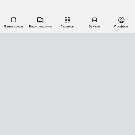
Ваши грузы
Ваши машины
Сервисы
Заказы
Профиль
АВТОМАТИЗАЦИЯ ПЕРЕВОЗОК
Площадки
Заказы
Торги
Тендеры
АТИ-Доки
GPS-мониторинг
АТИ Мессенджер
Цепочки грузов
API ATI.SU
ПОЛЕЗНОЕ
Расчет расстояний
БЕЗОПАСНОСТЬ
Академия ATI.SU
ATI.SU о безопасности
Звезды ATI.SU на вашем сайте
КОНТАКТЫ И ТАРИФЫ
Памятка по проверке контрагентов
Индекс ATI.SU FTL РФ