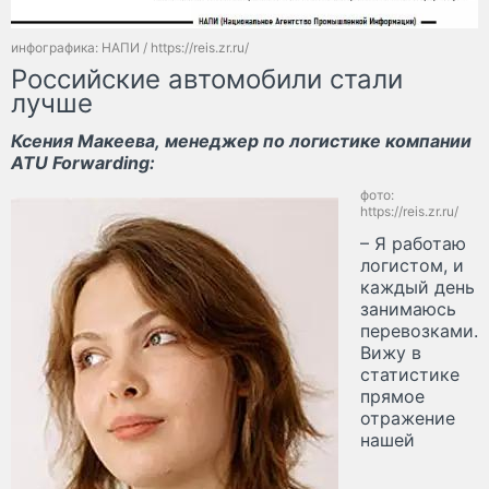
инфографика: НАПИ / https://reis.zr.ru/
Российские автомобили стали
лучше
Ксения Макеева, менеджер по логистике компании
ATU Forwarding:
фото:
https://reis.zr.ru/
– Я работаю
логистом, и
каждый день
занимаюсь
перевозками.
Вижу в
статистике
прямое
отражение
нашей