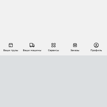
Ваши грузы
Ваши машины
Сервисы
Заказы
Профиль
АВТОМАТИЗАЦИЯ ПЕРЕВОЗОК
Площадки
Заказы
Торги
Тендеры
АТИ-Доки
GPS-мониторинг
АТИ Мессенджер
Цепочки грузов
API ATI.SU
ПОЛЕЗНОЕ