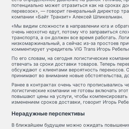
потенциально может отразиться как на сроках до
перевозок», — говорит генеральный директор тр
компании «Байт Транзит» Алексей Шпикельман.
«Мы видим сложности в направлении юга и обратн
очень неохотно едут, потому что заправиться сл
транспорта, а он должен все время работать. Лог
низкомаржинальный, а сейчас из-за простоев при
комментирует учредитель VIG Trans Игорь Ребель
По его словам, на сегодня логистические компан
отвечать за сроки доставки товаров. Теперь пер
обсуждают с клиентами вероятность переносов. 
принимают во внимание новые обстоятельства, до
Ранее в контрактах очень часто прописывались че
логистические компании не готовы включать этот
повышают цены на услуги, чтобы компенсировать
изменением сроков доставки, говорит Игорь Ребе
Нерадужные перспективы
В ближайшем будущем можно ожидать повышения 