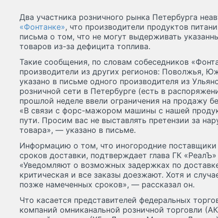
Два участника розничного рынка Петербурга неа
«Фонтанке»
, что производители продуктов питани
письма о том, что не могут выдерживать указанн
товаров из-за дефицита топлива.
Такие сообщения, по словам собеседников «Фонт
производители из других регионов: Поволжья, Юж
указано в письме одного производителя из Ульян
розничной сети в Петербурге (есть в распоряжени
прошлой неделе ввели ограничения на продажу бе
«В связи с форс-мажором машины с нашей проду
пути. Просим вас не выставлять претензии за на
товара», — указано в письме.
Информацию о том, что иногородние поставщики
сроков доставки, подтверждает глава ГК «РеалЪ
«Уведомляют о возможных задержках по доставке,
критическая и все заказы доезжают. Хотя и случа
позже намеченных сроков», — рассказал он.
Что касается представителей федеральных торго
компаний омниканальной розничной торговли (А