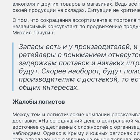
алкоголя и других товаров в магазинах. Ведь все
своей продукции на складах. Ситуация не критиче
О том, что сокращения ассортимента в торговле т
независимый консультант по продвижению продук
Михаил Лачугин:
Запасы есть и у производителей, и 
ретейлеры с пониманием отнесутс
задержкам поставок и никаких штр
будут. Скорее наоборот, будут пом
производителям с доставкой, то ес
общих интересах.
Жалобы логистов
Между тем и логистические компании рассказыва
доставки. «На сегодняшний день в центральной ч
восточнее существенных сложностей с организац
наблюдаем. Однако в Крыму и южных регионах си
есть определенное давление на рынок топлива, пр