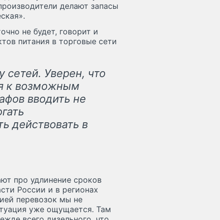
 производители делают запасы
ская».
очно не будет, говорит и
тов питания в торговые сети
у сетей. Уверен, что
я к возможным
афов вводить не
огать
ть действовать в
ют про удлинение сроков
асти России и в регионах
ией перевозок мы не
туация уже ощущается. Там
ежде всего дизельного, что