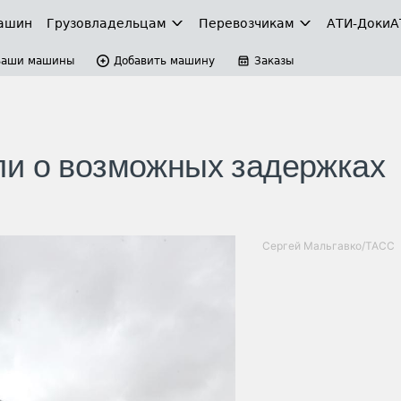
ашин
Грузовладельцам
Перевозчикам
АТИ-Доки
А
Ваши машины
Добавить машину
Заказы
ли о возможных задержках
Сергей Мальгавко/ТАСС