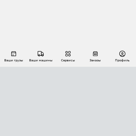
Ваши грузы
Ваши машины
Сервисы
Заказы
Профиль
АВТОМАТИЗАЦИЯ ПЕРЕВОЗОК
Площадки
Заказы
Торги
Тендеры
АТИ-Доки
GPS-мониторинг
АТИ Мессенджер
Цепочки грузов
API ATI.SU
ПОЛЕЗНОЕ