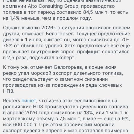
Новак не называл, но, по оценкам аналитической
компании Alto Consulting Group, производство
топлива в тот период составило 84,5 млн т, то есть
на 1,4% меньше, чем в прошлом году.
Однако к июлю 2026-го ситуация сложилась совсем
другая, отмечает Белогорьев. Текущее предложение
дизеля к 1 июля, считает он, могло снизиться до 70-
75% от обычного уровня. Хотя предложение все еще
превышает внутренний спрос, профицит сократился
в 2,5 раза, подсчитал эксперт.
К тому же, отмечает Белогорьев, в конце июня
резко упал морской экспорт дизельного топлива,
что свидетельствует о заметном снижении
производства из-за повреждения ряда ключевых
НПЗ.
Reuters
пишет
, что из-за атак беспилотников на
российские НПЗ производство дизельного топлива
в апреле 2026 года снизилось на 13%, или 1 млн т, к
мартовскому объему в 7,5 млн т, в мае — еще на 9%,
или 600 000 т. При этом российский морской
экспорт дизеля в апреле и мае составлял примерно