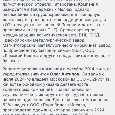
логистической отрасли Татарстана. Компания
базируется в Набережных Челнах, однако
автомобильные грузоперевозки, контейнерную
логистику и транспортно-экспедиционные услуги
«О2» осуществляет по всей России и даже за ее
пределами (в страны СНГ). Среди партнеров —
международная логистическая сеть DHL, РЖД,
Красноярский металлургический завод,
Магнитогорский металлургический комбинат, завод
по производству бытовой химии Sibiar, ООО
«Камский Бекон» и другие представители крупного
бизнеса.
Зарегистрирована компания в октябре 2014 года, ее
учредителем значится
Олег Антипов.
Он также с
июля 2024-го владеет московским ООО «О2Рус» (в
качестве основной указана деятельность
холдинговых компаний). Правда, компания
«нулевая» — не фиксирует выручку, работником
числится один человек. Дополнительно Антипов на
52% владеет ООО «Пура Вида» (Москва,
производство одежды), которое закончило 2024
год с прибылью в 34 млн рублей (за 2025-й