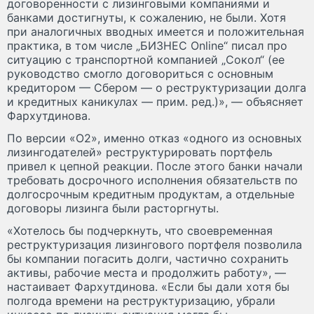
договоренности с лизинговыми компаниями и
банками достигнуты, к сожалению, не были. Хотя
при аналогичных вводных имеется и положительная
практика, в том числе „БИЗНЕС Online“ писал про
ситуацию с транспортной компанией „Сокол“ (ее
руководство смогло договориться с основным
кредитором — Сбером — о реструктуризации долга
и кредитных каникулах — прим. ред.)», — объясняет
Фархутдинова.
По версии «О2», именно отказ «одного из основных
лизингодателей» реструктурировать портфель
привел к цепной реакции. После этого банки начали
требовать досрочного исполнения обязательств по
долгосрочным кредитным продуктам, а отдельные
договоры лизинга были расторгнуты.
«Хотелось бы подчеркнуть, что своевременная
реструктуризация лизингового портфеля позволила
бы компании погасить долги, частично сохранить
активы, рабочие места и продолжить работу», —
настаивает Фархутдинова. «Если бы дали хотя бы
полгода времени на реструктуризацию, убрали