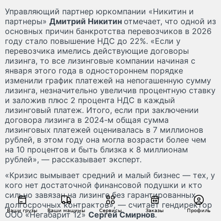
Управляющий партнер юркомпании «Никитин и
партнеры»
Дмитрий Никитин
отмечает, что одной из
основных причин банкротства перевозчиков в 2026
году стало повышение НДС до 22%. «Если у
перевозчика имелись действующие договоры
лизинга, то все лизинговые компании начиная с
января этого года в одностороннем порядке
изменили график платежей на непогашенную сумму
лизинга, незначительно увеличив процентную ставку
и заложив плюс 2 процента НДС в каждый
лизинговый платеж. Итого, если при заключении
договора лизинга в 2024-м общая сумма
лизинговых платежей оценивалась в 7 миллионов
рублей, в этом году она могла возрасти более чем
на 10 процентов и быть близка к 8 миллионам
рублей», — рассказывает эксперт.
«Кризис вымывает средний и малый бизнес — тех, у
кого нет достаточной финансовой подушки и кто
сильно завязан на лизинге без гарантированных
долгосрочных контрактов», — считает гендиректор
Ваши грузы
Ваши машины
Сервисы
Заказы
Профиль
ООО «Негабарит 12»
Сергей Смирнов
.