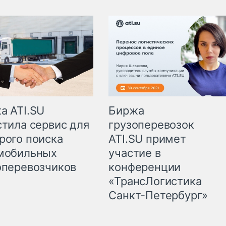
а ATI.SU
Биржа
стила сервис для
грузоперевозок
рого поиска
ATI.SU примет
мобильных
участие в
оперевозчиков
конференции
«ТрансЛогистика
Санкт-Петербург»