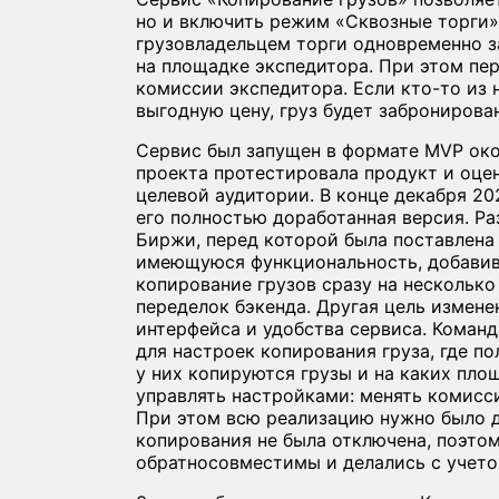
но и включить режим «Сквозные торги»
грузовладельцем торги одновременно з
на площадке экспедитора. При этом пер
комиссии экспедитора. Если кто-то из 
выгодную цену, груз будет забронирова
Сервис был запущен в формате MVP окол
проекта протестировала продукт и оце
целевой аудитории. В конце декабря 20
его полностью доработанная версия. Р
Биржи, перед которой была поставлена
имеющуюся функциональность, добавив
копирование грузов сразу на несколько
переделок бэкенда. Другая цель измене
интерфейса и удобства сервиса. Коман
для настроек копирования груза, где п
у них копируются грузы и на каких пл
управлять настройками: менять комисс
При этом всю реализацию нужно было 
копирования не была отключена, поэто
обратносовместимы и делались с учето