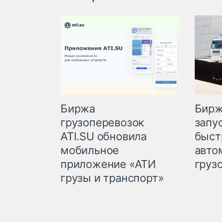
Биржа
Бирж
грузоперевозок
запу
ATI.SU обновила
быст
мобильное
авто
приложение «АТИ
груз
грузы и транспорт»