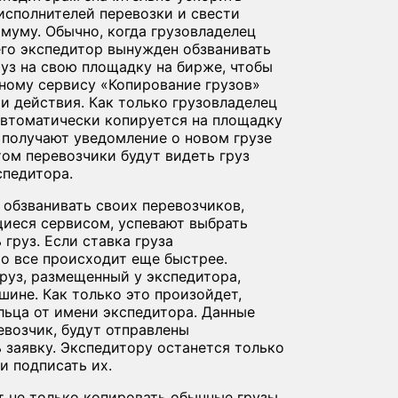
исполнителей перевозки и свести
муму. Обычно, когда грузовладелец
 его экспедитор вынужден обзванивать
уз на свою площадку на бирже, чтобы
нному сервису «Копирование грузов»
и действия. Как только грузовладелец
 автоматически копируется на площадку
 получают уведомление о новом грузе
том перевозчики будут видеть груз
спедитора.
 обзванивать своих перевозчиков,
щиеся сервисом, успевают выбрать
груз. Если ставка груза
то все происходит еще быстрее.
руз, размещенный у экспедитора,
шине. Как только это произойдет,
льца от имени экспедитора. Данные
евозчик, будут отправлены
ь заявку. Экспедитору останется только
и подписать их.
 не только копировать обычные грузы,