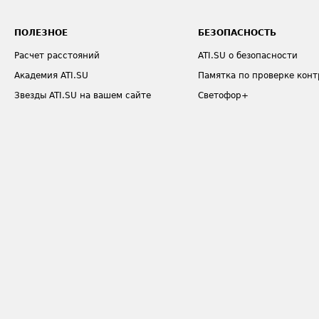
ПОЛЕЗНОЕ
БЕЗОПАСНОСТЬ
Расчет расстояний
ATI.SU о безопасности
Академия ATI.SU
Памятка по проверке конт
Звезды ATI.SU на вашем сайте
Светофор+
Индекс ATI.SU FTL РФ
Страхование
Средние ставки
О формировании Паспорт
Выгодные направления
Вступайте в официальн
МОБИЛЬНЫЕ ПРИЛОЖЕНИЯ ATI.SU
АТИ ВКонтакте
1998-2026
© ATI.SU является юридически зарегистрированной то