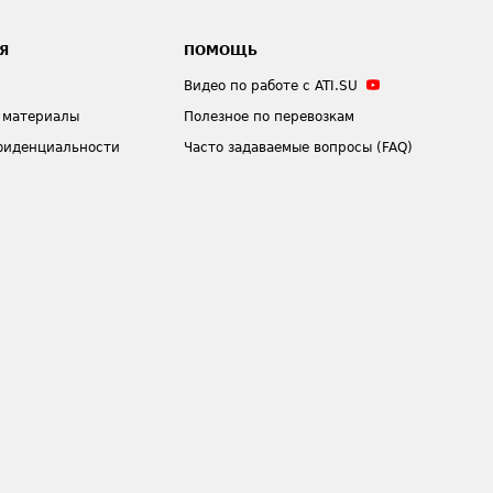
Я
ПОМОЩЬ
Видео по работе с ATI.SU
 материалы
Полезное по перевозкам
фиденциальности
Часто задаваемые вопросы (FAQ)
ения
Техническая информация
ЗАДАТЬ ВОПРОС
Экспертные материалы
Узна
и новости обо всем, что связано
инструкциями
возм
с автомобильными
ервисом
свеж
грузоперевозками, на нашем
логи
Дзене