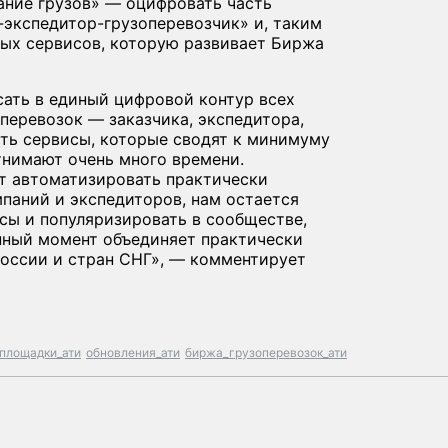
ание грузов» — оцифровать часть
-экспедитор-грузоперевозчик» и, таким
ых сервисов, которую развивает Биржа
сать в единый цифровой контур всех
перевозок — заказчика, экспедитора,
ать сервисы, которые сводят к минимуму
тнимают очень много времени.
т автоматизировать практически
паний и экспедиторов, нам остается
сы и популяризировать в сообществе,
анный момент объединяет практически
России и стран СНГ», — комментирует
площадки_ати
обновления_ати
биржа_грузоперевозок_ати