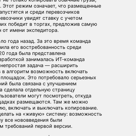
. Этот режим означает, что размещенные
апустятся и среди перевозчиков
евозчики увидят ставку с учетом
них победит в торгах, предложив самую
н от имени экспедитора.
о года назад. За это время команда
нила его востребованность среди
20 года была представлена
азработкой занималась ИТ-команда
 непростая задача — расширить
 в алгоритм возможность включать
 площадок. Это потребовало серьезных
ний была связана с улучшением
да сделала отдельную страницу
ользователи могут посмотреть, откуда
ощадках размещаются. Там же можно
ию, включать и выключать копирование.
делать на «живую» систему: возможность
му все нововведения были
м требований первой версии.