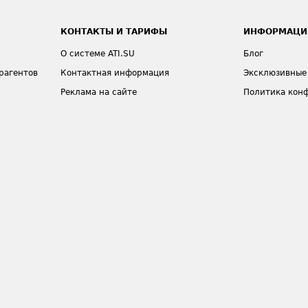
КОНТАКТЫ И ТАРИФЫ
ИНФОРМАЦИ
О системе ATI.SU
Блог
рагентов
Контактная информация
Эксклюзивные
Реклама на сайте
Политика кон
Тарифы
Общие полож
а
Карта сайта
ую группу
Вступайте в официальную группу
Канал АТИ с 
АТИ в Одноклассниках
по работе с с
рговой маркой.
Об авторских правах