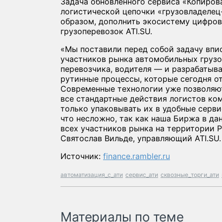
Задача обновленного сервиса «Копиров
логистической цепочки «грузовладелец
образом, дополнить экосистему цифров
грузоперевозок ATI.SU.
«Мы поставили перед собой задачу впи
участников рынка автомобильных грузо
перевозчика, водителя — и разрабатыв
рутинные процессы, которые сегодня о
Современные технологии уже позволяю
все стандартные действия логистов ком
только упаковывать их в удобные серви
что несложно, так как наша Биржа в д
всех участников рынка на территории 
Святослав Вильде, управляющий ATI.SU.
Источник:
finance.rambler.ru
автоматизация_с_ати
сервис_ати
сквозные_торги_ати
Материалы по теме