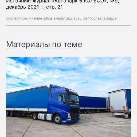
Источник: журнал «Автопарк 5 КОЛЕСО», №9,
декабрь 2021 г., стр. 21
экспертное_мнение_atisu
аналитика_atisu
святослав_вильде
Материалы по теме