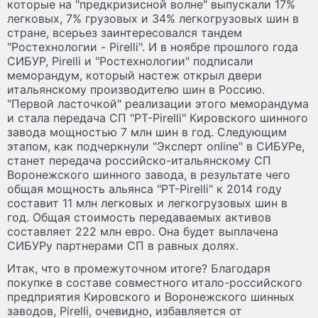
которые на "предкризисной волне" выпускали 17%
легковых, 7% грузовых и 34% легкогрузовых шин в
стране, всерьез заинтересовался тандем
"Ростехнологии - Pirelli". И в ноябре прошлого года
СИБУР, Pirelli и "Ростехнологии" подписали
меморандум, который настеж открыл двери
итальянскому производителю шин в Россию.
"Первой ласточкой" реализации этого меморандума
и стала передача СП "РТ-Pirelli" Кировского шинного
завода мощностью 7 млн шин в год. Следующим
этапом, как подчеркнули "Эксперт online" в СИБУРе,
станет передача российско-итальянскому СП
Воронежского шинного завода, в результате чего
общая мощность альянса "РТ-Pirelli" к 2014 году
составит 11 млн легковых и легкогрузовых шин в
год. Общая стоимость передаваемых активов
составляет 222 млн евро. Она будет выплачена
СИБУРу партнерами СП в равных долях.
Итак, что в промежуточном итоге? Благодаря
покупке в составе совместного итало-российского
предприятия Кировского и Воронежского шинных
заводов, Pirelli, очевидно, избавляется от