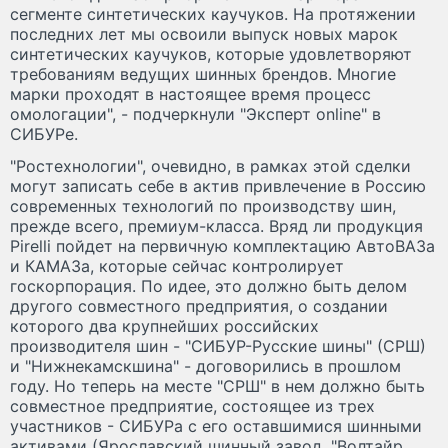
сегменте синтетических каучуков. На протяжении
последних лет мы освоили выпуск новых марок
синтетических каучуков, которые удовлетворяют
требованиям ведущих шинных брендов. Многие
марки проходят в настоящее время процесс
омологации", - подчеркнули "Эксперт online" в
СИБУРе.
"Ростехнологии", очевидно, в рамках этой сделки
могут записать себе в актив привлечение в Россию
современных технологий по производству шин,
прежде всего, премиум-класса. Вряд ли продукция
Pirelli пойдет на первичную комплектацию АвтоВАЗа
и КАМАЗа, которые сейчас контролирует
госкорпорация. По идее, это должно быть делом
другого совместного предприятия, о создании
которого два крупнейших российских
производителя шин - "СИБУР-Русские шины" (СРШ)
и "Нижнекамскшина" - договорились в прошлом
году. Но теперь на месте "СРШ" в нем должно быть
совместное предприятие, состоящее из трех
участников - СИБУРа с его оставшимися шинными
активами (Ярославский шинный завод, "Волтайр