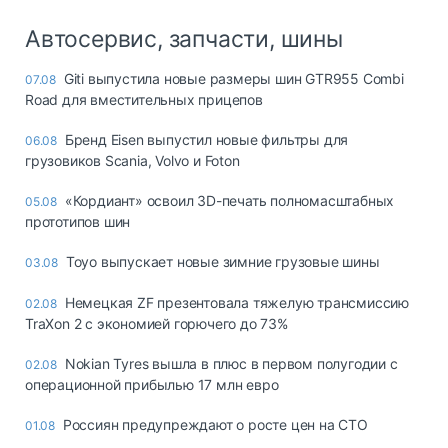
Автосервис, запчасти, шины
Giti выпустила новые размеры шин GTR955 Combi
07.08
Road для вместительных прицепов
Бренд Eisen выпустил новые фильтры для
06.08
грузовиков Scania, Volvo и Foton
«Кордиант» освоил 3D-печать полномасштабных
05.08
прототипов шин
Toyo выпускает новые зимние грузовые шины
03.08
Немецкая ZF презентовала тяжелую трансмиссию
02.08
TraXon 2 с экономией горючего до 73%
Nokian Tyres вышла в плюс в первом полугодии с
02.08
операционной прибылью 17 млн евро
Россиян предупреждают о росте цен на СТО
01.08