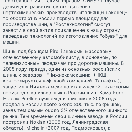
"Ростехнологий". Таким образом, СИБУР получает
деньги для развития своих основных
нефтехимических производств, итальянцы наконец-
то обретают в России первую площадку для
производства шин, а "Ростехнологии" смогут
занести в свой актив привлечение в нашу страну
передовых технологий по изготовлению "обуви" для
машин.
Шины под брэндом Pirelli знакомы массовому
отечественному автомобилисту, в основном, по
телевизионным передачам про дорогие машины. В
2005 году, правда, один из основных российских
шинных заводов - "Нижнекамскшина" (НКШ,
контролируется нефтяной компанией "Татнефть"),
запустил в Нижнекамске по итальянской технологии
производство известных в России шин "Кама-Euro".
Но сам Pirelli в лучшем для шинников 2008 году
продал в России всего около 800 тыс. покрышек,
заняв тем самым около 2% отечественного шинного
рынка. Тем временем свои шинные заводы в России
построили Nokian (2005 год, Ленинградская
область), Michelin (2007 год, Подмосковье), а