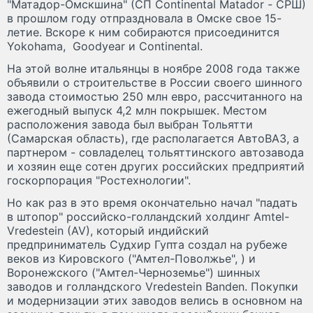
"Матадор-Омскшина" (СП Continental Matador - СРШ)
в прошлом году отпраздновала в Омске свое 15-
летие. Вскоре к ним собираются присоединится
Yokohama, Goodyear и Continental.
На этой волне итальянцы в ноябре 2008 года также
объявили о строительстве в России своего шинного
завода стоимостью 250 млн евро, рассчитанного на
ежегодный выпуск 4,2 млн покрышек. Местом
расположения завода был выбран Тольятти
(Самарская область), где располагается АвтоВАЗ, а
партнером - совладелец тольяттинского автозавода
и хозяин еще сотен других российских предприятий
госкорпорация "Ростехнологии".
Но как раз в это время окончательно начал "падать
в штопор" российско-голландский холдинг Amtel-
Vredestein (AV), который индийский
предприниматель Судхир Гупта создал на рубеже
веков из Кировского ("Амтел-Поволжье", ) и
Воронежского ("Амтел-Черноземье") шинных
заводов и голландского Vredestein Banden. Покупки
и модернизации этих заводов велись в основном на