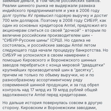
заемные деньги, в том числе российских банков.
Реалии шинного рынка не выдержали размаха
индийского предпринимателя и уже в 2006 году
долг группы AV превысил годовую выручку и достиг
700 млн долларов. Поэтому в 2008 году СИБУР, как
один из основных кредиторов Amtel, предложил его
акционерам слиться со своей "дочкой" - вторым по
величине российским производителем шин -
"СИБУР-Русские шины" (СРШ). Но сделка не
состоялась, и российские заводы Amtel летом
следующего года начали процедуру банкротства. Но
СИБУР не успокоился в своем намерении с
помощью Кировского и Воронежского шинных
заводов перебраться с конца мировой "двадцатки"
крупнейших производителей шин в "десятку",
причем не только по объему выручки, но и по
разнообразному ассортиментному ряду
современной шинной продукции, и за год обрел
контроль над 17 млрд из 19 млрд рублей общей
задолженности Amtel перед кредиторами.
Но дальше история повернулась совсем в другую
сторону. Кировским и Воронежским заводами,