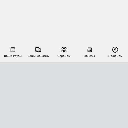
Ваши грузы
Ваши машины
Сервисы
Заказы
Профиль
АВТОМАТИЗАЦИЯ ПЕРЕВОЗОК
Площадки
Заказы
Торги
Тендеры
АТИ-Доки
GPS-мониторинг
АТИ Мессенджер
Цепочки грузов
API ATI.SU
ПОЛЕЗНОЕ