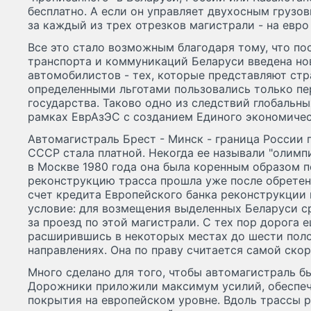
бесплатно. А если он управляет двухосным грузов
за каждый из трех отрезков магистрали - на евро
Все это стало возможным благодаря тому, что п
транспорта и коммуникаций Беларуси введена но
автомобилистов - тех, которые представляют ст
определенными льготами пользовались только пе
государства. Таково одно из следствий глобальн
рамках ЕврАзЭС с созданием Единого экономичес
Автомагистраль Брест - Минск - граница России 
СССР стала платной. Некогда ее называли "олимп
в Москве 1980 года она была коренным образом п
реконструкцию трасса прошла уже после обретен
счет кредита Европейского банка реконструкции 
условие: для возмещения выделенных Беларуси с
за проезд по этой магистрали. С тех пор дорога е
расширившись в некоторых местах до шести поло
направлениях. Она по праву считается самой скор
Много сделано для того, чтобы автомагистраль б
Дорожники приложили максимум усилий, обеспеч
покрытия на европейском уровне. Вдоль трассы 