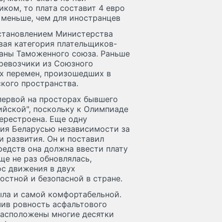
иком, то плата составит 4 евро
 меньше, чем для иностранцев
остановлением Министерства
вая категория плательщиков-
раны Таможенного союза. Раньше
ревозчики из Союзного
ых перемен, произошедших в
кого пространства.
первой на просторах бывшего
ийской", поскольку к Олимпиаде
ерестроена. Еще одну
ия Беларусью независимости за
и развития. Он и поставил
редств она должна ввести плату
ще не раз обновлялась,
с движения в двух
остной и безопасной в стране.
ыла и самой комфортабельной.
ив ровность асфальтового
расположены многие десятки