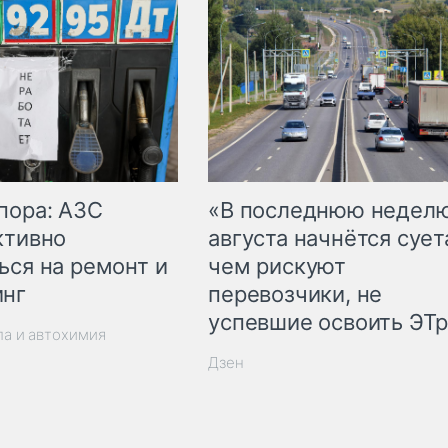
пора: АЗС
«В последнюю недел
ктивно
августа начнётся суета
ься на ремонт и
чем рискуют
инг
перевозчики, не
успевшие освоить ЭТ
ла и автохимия
Дзен