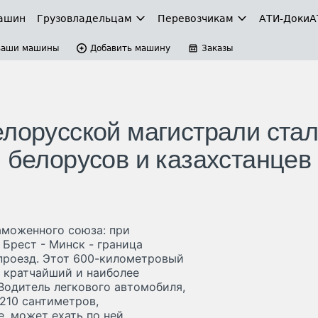
ашин
Грузовладельцам
Перевозчикам
АТИ-Доки
А
Ваши машины
Добавить машину
Заказы
елорусской магистрали ста
 белорусов и казахстанцев
аможенного союза: при
Брест - Минск - граница
 проезд. Этот 600-километровый
- кратчайший и наиболее
Водитель легкового автомобиля,
210 сантиметров,
е, может ехать по ней