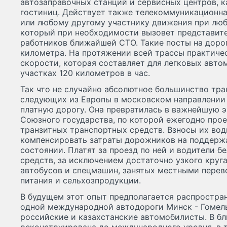
автозаправочных станций и сервисных центров, к
гостиниц. Действует также телекоммуникационна
или любому другому участнику движения при люб
который при необходимости вызовет представите
работников ближайшей СТО. Такие посты на доро
километра. На протяжении всей трассы практиче
скорости, которая составляет для легковых автом
участках 120 километров в час.
Так что не случайно абсолютное большинство тра
следующих из Европы в московском направлении
платную дорогу. Она превратилась в важнейшую
Союзного государства, по которой ежегодно про
транзитных транспортных средств. Взносы их во
компенсировать затраты дорожников на поддерж
состоянии. Платят за проезд по ней и водители 
средств, за исключением достаточно узкого круга
автобусов и спецмашин, занятых местными перев
питания и сельхозпродукции.
В будущем этот опыт предполагается распростран
одной международной автодороги Минск - Гомель
российские и казахстанские автомобилисты. В б