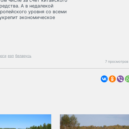
ом числе за счет китайского
редства. А в недалекой
вропейского уровня со всеми
 укрепит экономическое
роги
еэп
беларусь
7 просмотров