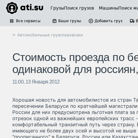
Грузы
Поиск грузов
Машины
Поиск м
Все сервисы
Ваши грузы
Добавить груз
← Автомобильные грузоперевозки
Стоимость проезда по б
одинаковой для россиян,
11:00, 13 Января 2012
Хорошая новость для автомобилистов из стран Т
пересечении Беларуси по кратчайшей магистрали 
России для них предусмотрена льготная плата за
отрезок одной из важнейших европейских трасс 
комфортабельный транзитный путь через страну. 
имеющего не более двух осей и высотой не выше 
"прописанного" в Беларуси, России или Казахстан