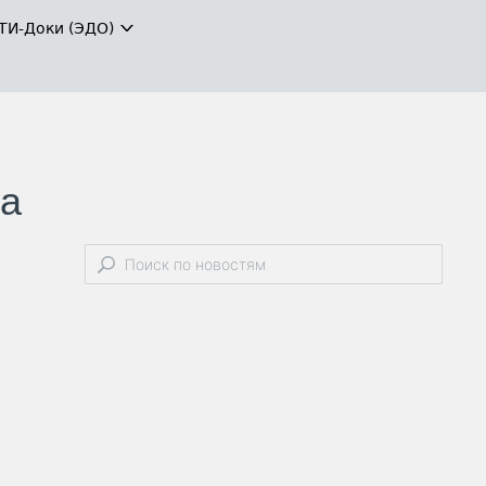
ТИ-Доки (ЭДО)
ла