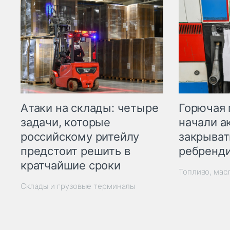
Горючая 
Атаки на склады: четыре
начали а
задачи, которые
закрыват
российскому ритейлу
ребренд
предстоит решить в
кратчайшие сроки
Топливо, мас
Склады и грузовые терминалы