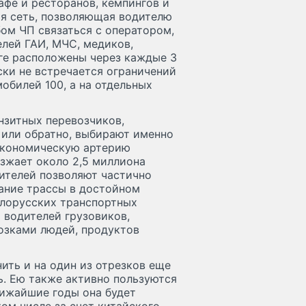
афе и ресторанов, кемпингов и
я сеть, позволяющая водителю
ом ЧП связаться с оператором,
лей ГАИ, МЧС, медиков,
ге расположены через каждые 3
ски не встречается ограничений
обилей 100, а на отдельных
нзитных перевозчиков,
 или обратно, выбирают именно
 экономическую артерию
езжает около 2,5 миллиона
дителей позволяют частично
ание трассы в достойном
белорусских транспортных
 водителей грузовиков,
озками людей, продуктов
ить и на один из отрезков еще
. Ею также активно пользуются
лижайшие годы она будет