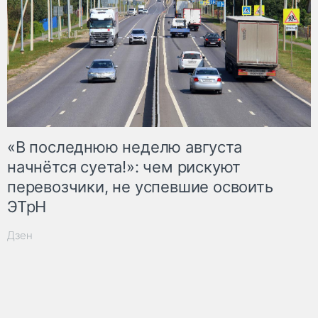
«В последнюю неделю августа
начнётся суета!»: чем рискуют
перевозчики, не успевшие освоить
ЭТрН
Дзен