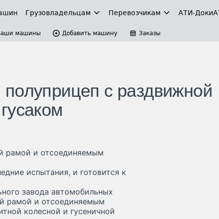
ашин
Грузовладельцам
Перевозчикам
АТИ-Доки
А
Ваши машины
Добавить машину
Заказы
 полуприцеп с раздвижной
гусаком
й рамой и отсоединяемым
дние испытания, и готовится к
ьного завода автомобильных
ой рамой и отсоединяемым
итной колесной и гусеничной