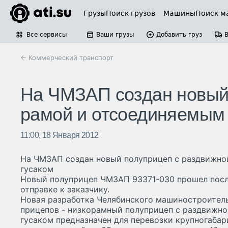
Грузы
Поиск грузов
Машины
Поиск м
Все сервисы
Ваши грузы
Добавить груз
← Коммерческий транспорт
На ЧМЗАП создан новый
рамой и отсоединяемым 
11:00, 18 Января 2012
На ЧМЗАП создан новый полуприцеп с раздвижно
гусаком
Новый полуприцеп ЧМЗАП 93371-030 прошел после
отправке к заказчику.
Новая разработка Челябинского машиностроител
прицепов - низкорамный полуприцеп с раздвижн
гусаком предназначен для перевозки крупногабар