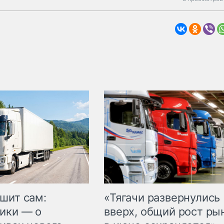
шит сам:
«Тягачи развернулись
ики — о
вверх, общий рост ры