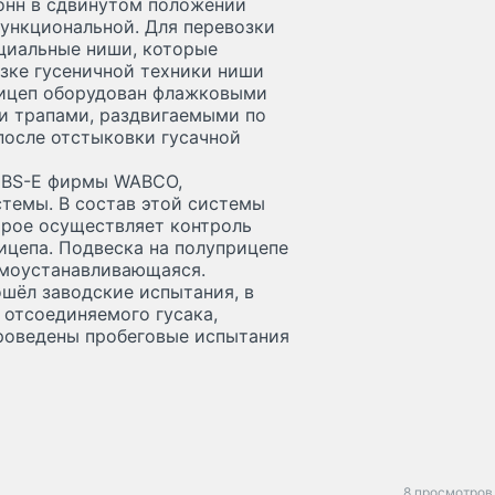
тонн в сдвинутом положении
ункциональной. Для перевозки
циальные ниши, которые
озке гусеничной техники ниши
рицеп оборудован флажковыми
и трапами, раздвигаемыми по
после отстыковки гусачной
EBS-E фирмы WABCO,
темы. В состав этой системы
орое осуществляет контроль
ицепа. Подвеска на полуприцепе
амоустанавливающаяся.
шёл заводские испытания, в
 отсоединяемого гусака,
роведены пробеговые испытания
8 просмотров