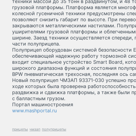
техники массой до 35 тонн в раздвинутом, и 48 
грузовой платформы. Платформа является многоф
колесной гусеничной техники предусмотрены спе
позволяют снизить габарит по высоте. При перев
закрываются металлическими настилами. Полуп
уширителями грузовой платформы и облегченным
ширине. Заезд техники осуществляется спереди, 
части полуприцепа.
Полуприцеп оборудован системой безопасности 
обеспечивающей надежную работу тормозной сис
входит специальное устройство Smart Board, кот
широкого диапазона функций и состояния полупр
BPW пневматическая трехосная, последняя ось с
Новый полуприцеп ЧМЗАП 93371-030 успешно про
ходе которых была проверена работоспособность
раздвижка и сдвижка платформы, а также были п
с балластным грузом.
Портал машиностроения
www.mashportal.ru
прицепы
чмзап
полуприцепы