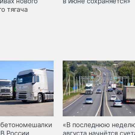
ивах нового
в июне сохраняется»
го тягача
 бетономешалки
«В последнюю недел
 В России
августа начнётся суета