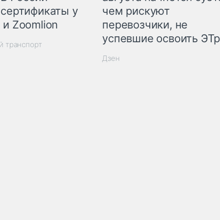
 сертификаты у
чем рискуют
 и Zoomlion
перевозчики, не
успевшие освоить ЭТ
й транспорт
Дзен