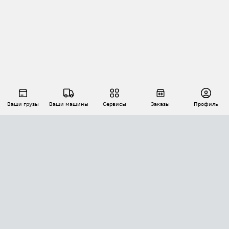
Ваши грузы
Ваши машины
Сервисы
Заказы
Профиль
АВТОМАТИЗАЦИЯ ПЕРЕВОЗОК
Площадки
Заказы
Торги
Тендеры
АТИ-Доки
GPS-мониторинг
АТИ Мессенджер
Цепочки грузов
API ATI.SU
ПОЛЕЗНОЕ