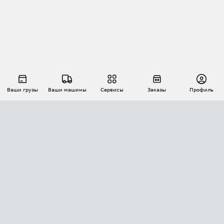
Ваши грузы
Ваши машины
Сервисы
Заказы
Профиль
АВТОМАТИЗАЦИЯ ПЕРЕВОЗОК
Площадки
Заказы
Торги
Тендеры
АТИ-Доки
GPS-мониторинг
АТИ Мессенджер
Цепочки грузов
API ATI.SU
ПОЛЕЗНОЕ
Расчет расстояний