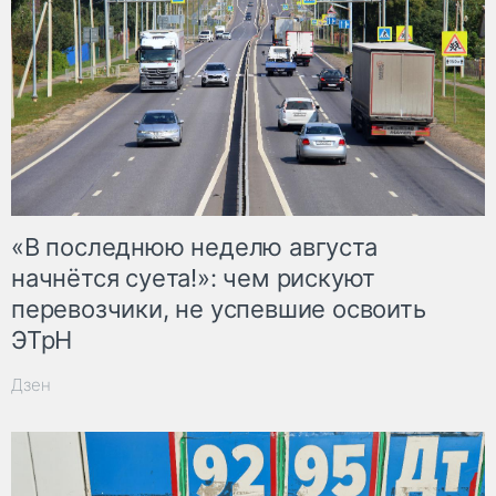
«В последнюю неделю августа
начнётся суета!»: чем рискуют
перевозчики, не успевшие освоить
ЭТрН
Дзен