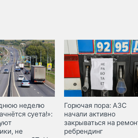
Горючая пора: АЗС
еднюю неделю
начали активно
ачнётся суета!»:
закрываться на ремон
куют
ребрендинг
ики, не