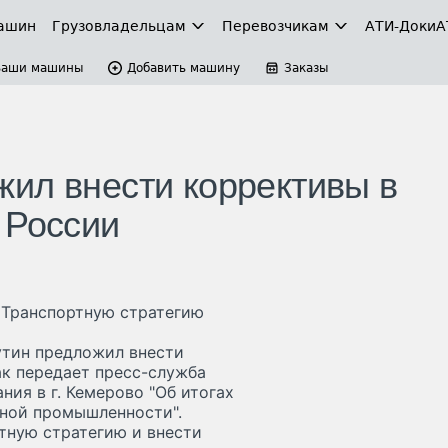
ашин
Грузовладельцам
Перевозчикам
АТИ-Доки
А
Ваши машины
Добавить машину
Заказы
ил внести коррективы в
 России
 Транспортную стратегию
утин предложил внести
ак передает пресс-служба
ния в г. Кемерово "Об итогах
ьной промышленности".
тную стратегию и внести