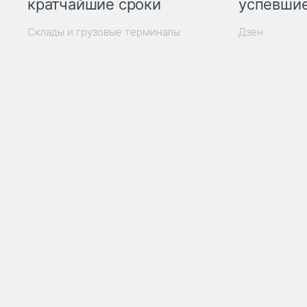
кратчайшие сроки
успевшие
Склады и грузовые терминалы
Дзен