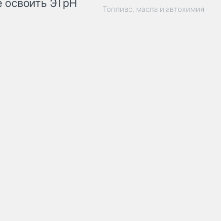
 освоить ЭТрН
Топливо, масла и автохимия