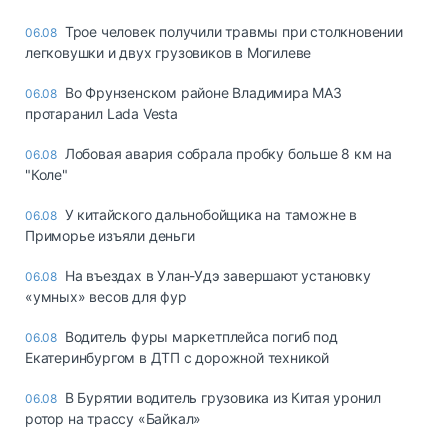
Трое человек получили травмы при столкновении
06.08
легковушки и двух грузовиков в Могилеве
Во Фрунзенском районе Владимира МАЗ
06.08
протаранил Lada Vesta
Лобовая авария собрала пробку больше 8 км на
06.08
"Коле"
У китайского дальнобойщика на таможне в
06.08
Приморье изъяли деньги
Ha въeздax в Улaн-Удэ зaвepшaют ycтaнoвкy
06.08
«yмныx» вecoв для фyp
Водитель фуры маркетплейса погиб под
06.08
Екатеринбургом в ДТП с дорожной техникой
В Бурятии водитель грузовика из Китая уронил
06.08
ротор на трассу «Байкал»