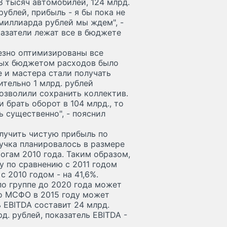
48 тысяч автомобилей, 124 млрд.
 рублей, прибыль - я бы пока не
миллиарда рублей мы ждем", -
казатели лежат все в бюджете
ьезно оптимизированы все
ных бюджетом расходов было
е и мастера стали получать
ительно 1 млрд. рублей
озволили сохранить коллектив.
и брать оборот в 104 млрд., то
ь существенно", - пояснил
олучить чистую прибыль по
ручка планировалось в размере
тогам 2010 года. Таким образом,
у по сравнению с 2011 годом
с 2010 годом - на 41,6%.
по группе до 2020 года может
по МСФО в 2015 году может
ь EBITDA составит 24 млрд.
д. рублей, показатель EBITDA -