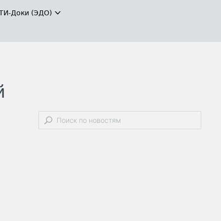
ТИ-Доки (ЭДО)
й