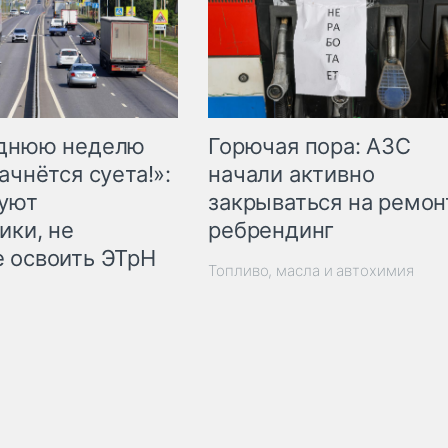
Горючая пора: АЗС
еднюю неделю
начали активно
ачнётся суета!»:
закрываться на ремон
куют
ребрендинг
ики, не
 освоить ЭТрН
Топливо, масла и автохимия