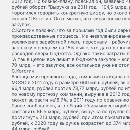
2012 год. По бизнес-плану, пояснил он, заявлено 
рублей оборот. "Выручка за 2011 год - 104,5 млрд.
торопился говорить конкретную цифру, но около 
сказал С.Когогин. Он отметил, что финансовые по
закупок.
С.Когогин пояснил, что за прошлый год были сер
производственные процессы. Из незапланирован
увеличение заработной платы персоналу - рабочи
зарплату в среднем на 15% выше, что дало дополн
расходов сверх бюджета. Однако такие затраты п
"А так в целом все лежит в бюджете закупок - есл
70 млрд. - это закупки, все остальное уже не стол
С.Когогин.
В конце мая прошлого года, компания ожидала п
МСФО в 2011 году в размере 660 млн. рублей, вы
96,4 млрд. рублей против 73,77 млрд. рублей по и
по новому прогнозу компании, выручка в 2012 год
может вырасти на18,7%, в 2011 году по сравнению 
Ранее сообщалось, что общий объем инвестиций 
составить 86,5 млрд. рублей, выручка по группе 
достигнуть 213 млрд. рублей, при этом показател
рублей, к 2020 году выручка возрастет до 374 млр
44 млрд. рублей.