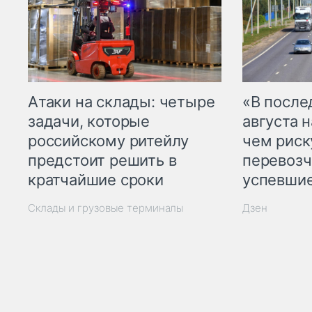
Атаки на склады: четыре
«В посл
задачи, которые
августа н
российскому ритейлу
чем рис
предстоит решить в
перевозч
кратчайшие сроки
успевшие
Склады и грузовые терминалы
Дзен