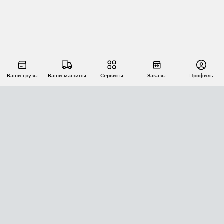
Ваши грузы
Ваши машины
Сервисы
Заказы
Профиль
АВТОМАТИЗАЦИЯ ПЕРЕВОЗОК
Площадки
Заказы
Торги
Тендеры
АТИ-Доки
GPS-мониторинг
АТИ Мессенджер
Цепочки грузов
API ATI.SU
ПОЛЕЗНОЕ
Расчет расстояний
БЕЗОПАСНОСТЬ
Академия ATI.SU