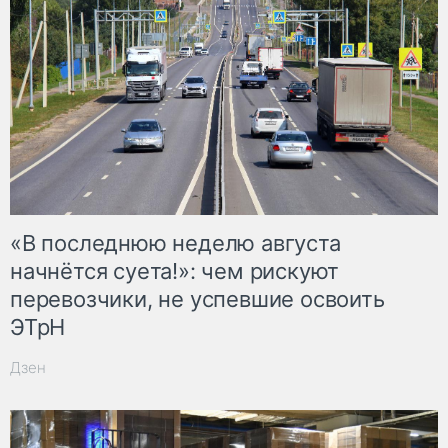
«В последнюю неделю августа
начнётся суета!»: чем рискуют
перевозчики, не успевшие освоить
ЭТрН
Дзен