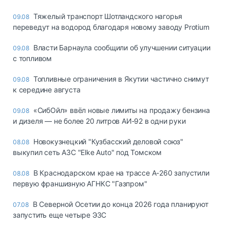
Тяжелый транспорт Шотландского нагорья
09.08
переведут на водород благодаря новому заводу Protium
Власти Барнаула сообщили об улучшении ситуации
09.08
с топливом
Топливные ограничения в Якутии частично снимут
09.08
к середине августа
«СибОйл» ввёл новые лимиты на продажу бензина
09.08
и дизеля — не более 20 литров АИ‑92 в одни руки
Новокузнецкий "Кузбасский деловой союз"
08.08
выкупил сеть АЗС "Elke Auto" под Томском
В Краснодарском крае на трассе А-260 запустили
08.08
первую франшизную АГНКС "Газпром"
В Северной Осетии до конца 2026 года планируют
07.08
запустить еще четыре ЭЗС