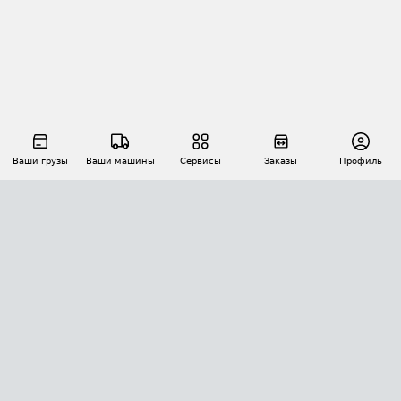
Ваши грузы
Ваши машины
Сервисы
Заказы
Профиль
АВТОМАТИЗАЦИЯ ПЕРЕВОЗОК
Площадки
Заказы
Торги
Тендеры
АТИ-Доки
GPS-мониторинг
АТИ Мессенджер
Цепочки грузов
API ATI.SU
ПОЛЕЗНОЕ
Расчет расстояний