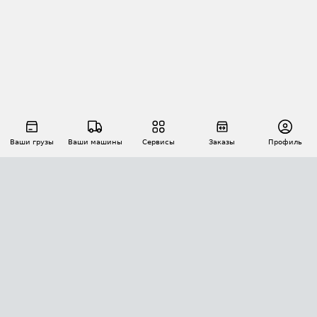
Ваши грузы
Ваши машины
Сервисы
Заказы
Профиль
АВТОМАТИЗАЦИЯ ПЕРЕВОЗОК
Площадки
Заказы
Торги
Тендеры
АТИ-Доки
GPS-мониторинг
АТИ Мессенджер
Цепочки грузов
API ATI.SU
ПОЛЕЗНОЕ