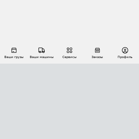
Ваши грузы
Ваши машины
Сервисы
Заказы
Профиль
АВТОМАТИЗАЦИЯ ПЕРЕВОЗОК
Площадки
Заказы
Торги
Тендеры
АТИ-Доки
GPS-мониторинг
АТИ Мессенджер
Цепочки грузов
API ATI.SU
ПОЛЕЗНОЕ