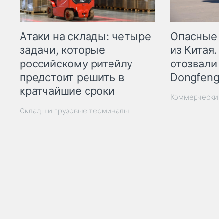
Опасные
Атаки на склады: четыре
из Китая.
задачи, которые
отозвали
российскому ритейлу
Dongfeng
предстоит решить в
кратчайшие сроки
Коммерчески
Склады и грузовые терминалы