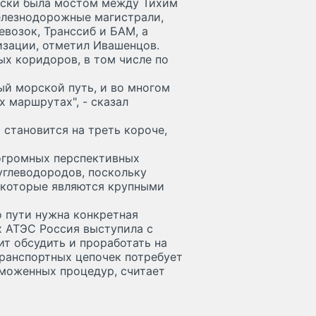
ески была мостом между Тихим
елезнодорожные магистрали,
возок, Транссиб и БАМ, а
зации, отметил Ивашенцов.
х коридоров, в том числе по
й морской путь, и во многом
 маршрутах", - сказал
 становится на треть короче,
 огромных перспективных
глеводородов, поскольку
, которые являются крупными
о пути нужна конкретная
х АТЭС Россия выступила с
т обсудить и проработать на
транспортных цепочек потребует
аможенных процедур, считает