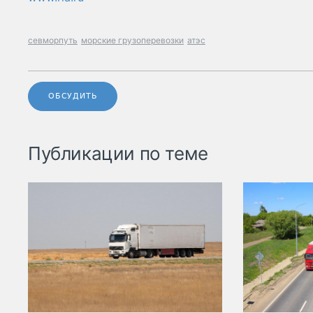
севморпуть
морские грузоперевозки
атэс
ОБСУДИТЬ
Публикации по теме