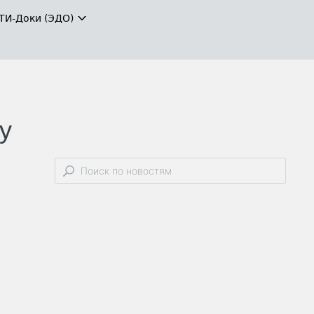
ТИ-Доки (ЭДО)
у