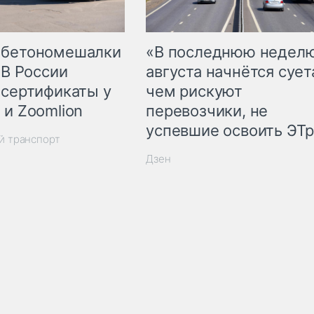
 бетономешалки
«В последнюю недел
 В России
августа начнётся суета
 сертификаты у
чем рискуют
 и Zoomlion
перевозчики, не
успевшие освоить ЭТ
й транспорт
Дзен