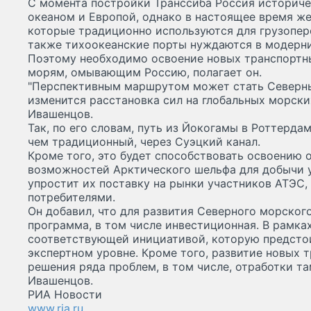
С момента постройки Транссиба Россия историч
океаном и Европой, однако в настоящее время ж
которые традиционно используются для грузопере
также тихоокеанские порты нуждаются в модерни
Поэтому необходимо освоение новых транспортны
морям, омывающим Россию, полагает он.
"Перспективным маршрутом может стать Северны
изменится расстановка сил на глобальных морских
Ивашенцов.
Так, по его словам, путь из Йокогамы в Роттердам
чем традиционный, через Суэцкий канал.
Кроме того, это будет способствовать освоению
возможностей Арктического шельфа для добычи у
упростит их поставку на рынки участников АТЭС
потребителями.
Он добавил, что для развития Северного морског
программа, в том числе инвестиционная. В рамка
соответствующей инициативой, которую предстои
экспертном уровне. Кроме того, развитие новых 
решения ряда проблем, в том числе, отработки т
Ивашенцов.
РИА Новости
www.ria.ru