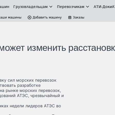
ашин
Грузовладельцам
Перевозчикам
АТИ-Доки
А
Ваши машины
Добавить машину
Заказы
может изменить расстановк
вку сил морских перевозок
твовать разработке
на рынке морских перевозок,
дований АТЭС, чрезвычайный и
мках недели лидеров АТЭС во