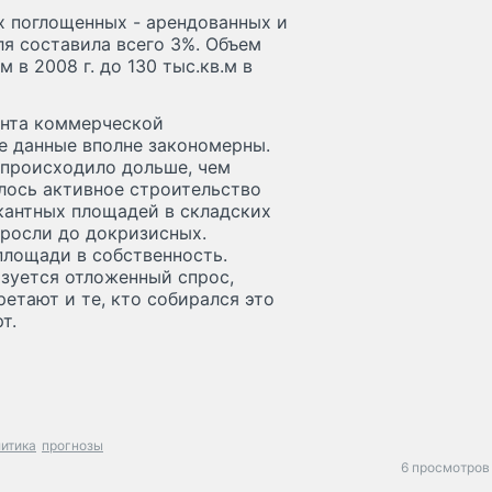
ех поглощенных - арендованных и
ля составила всего 3%. Объем
 в 2008 г. до 130 тыс.кв.м в
ента коммерческой
е данные вполне закономерны.
 происходило дольше, чем
алось активное строительство
кантных площадей в складских
оросли до докризисных.
площади в собственность.
изуется отложенный спрос,
етают и те, кто собирался это
т.
итика
прогнозы
6 просмотров