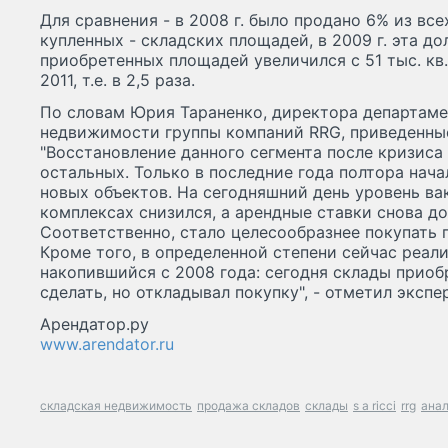
Для сравнения - в 2008 г. было продано 6% из вс
купленных - складских площадей, в 2009 г. эта до
приобретенных площадей увеличился с 51 тыс. кв.м
2011, т.е. в 2,5 раза.
По словам Юрия Тараненко, директора департам
недвижимости группы компаний RRG, приведенны
"Восстановление данного сегмента после кризиса
остальных. Только в последние года полтора нач
новых объектов. На сегодняшний день уровень ва
комплексах снизился, а арендные ставки снова д
Соответственно, стало целесообразнее покупать 
Кроме того, в определенной степени сейчас реал
накопившийся с 2008 года: сегодня склады приобр
сделать, но откладывал покупку", - отметил экспер
Арендатор.ру
www.arendator.ru
складская недвижимость
продажа складов
склады
s a ricci
rrg
анал