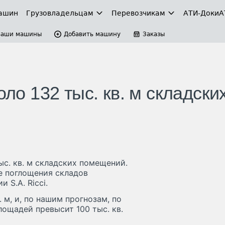
ашин
Грузовладельцам
Перевозчикам
АТИ-Доки
А
Ваши машины
Добавить машину
Заказы
оло 132 тыс. кв. м складски
ыс. кв. м складских помещений.
е поглощения складов
 S.A. Ricci.
в. м, и, по нашим прогнозам, по
лощадей превысит 100 тыс. кв.