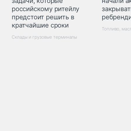
начали а
задачи, которые
закрыват
российскому ритейлу
ребренд
предстоит решить в
кратчайшие сроки
Топливо, мас
Склады и грузовые терминалы