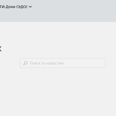
ТИ-Доки (ЭДО)
х