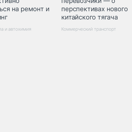
ктивно
перевозчики — о
ься на ремонт и
перспективах нового
инг
китайского тягача
ла и автохимия
Коммерческий транспорт