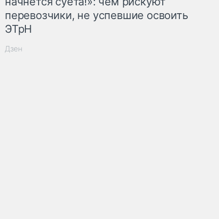
начнётся суета!»: чем рискуют
перевозчики, не успевшие освоить
ЭТрН
Дзен