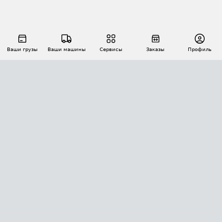
Ваши грузы
Ваши машины
Сервисы
Заказы
Профиль
АВТОМАТИЗАЦИЯ ПЕРЕВОЗОК
Площадки
Заказы
Торги
Тендеры
АТИ-Доки
GPS-мониторинг
АТИ Мессенджер
Цепочки грузов
API ATI.SU
ПОЛЕЗНОЕ
Расчет расстояний
БЕЗОПАСНОСТЬ
Академия ATI.SU
ATI.SU о безопасности
Звезды ATI.SU на вашем сайте
КОНТАКТЫ И ТАРИФЫ
Памятка по проверке контрагентов