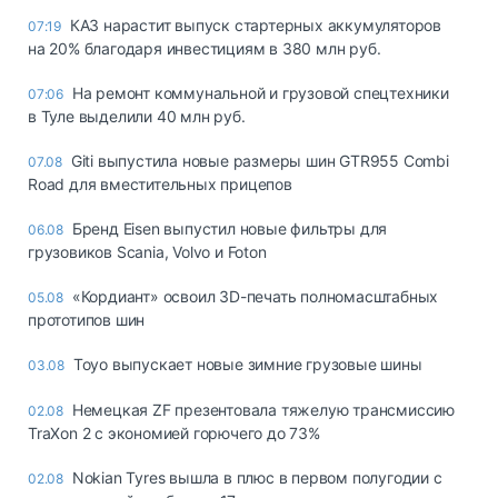
КАЗ нарастит выпуск стартерных аккумуляторов
07:19
на 20% благодаря инвестициям в 380 млн руб.
На ремонт коммунальной и грузовой спецтехники
07:06
в Туле выделили 40 млн руб.
Giti выпустила новые размеры шин GTR955 Combi
07.08
Road для вместительных прицепов
Бренд Eisen выпустил новые фильтры для
06.08
грузовиков Scania, Volvo и Foton
«Кордиант» освоил 3D-печать полномасштабных
05.08
прототипов шин
Toyo выпускает новые зимние грузовые шины
03.08
Немецкая ZF презентовала тяжелую трансмиссию
02.08
TraXon 2 с экономией горючего до 73%
Nokian Tyres вышла в плюс в первом полугодии с
02.08