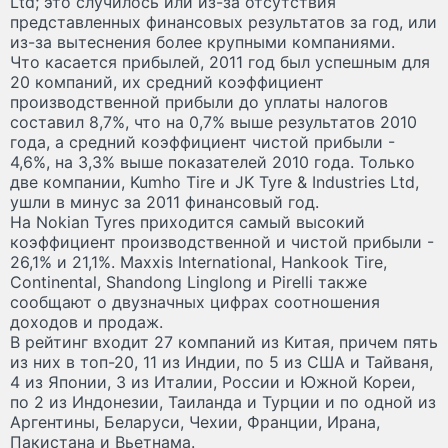
Ltd; это случилось или из-за отсутствия
представленных финансовых результатов за год, или
из-за вытеснения более крупными компаниями.
Что касается прибылей, 2011 год был успешным для
20 компаний, их средний коэффициент
производственной прибыли до уплаты налогов
составил 8,7%, что на 0,7% выше результатов 2010
года, а средний коэффициент чистой прибыли -
4,6%, на 3,3% выше показателей 2010 года. Только
две компании, Kumho Tire и JK Tyre & Industries Ltd,
ушли в минус за 2011 финансовый год.
На Nokian Tyres приходится самый высокий
коэффициент производственной и чистой прибыли -
26,1% и 21,1%. Maxxis International, Hankook Tire,
Continental, Shandong Linglong и Pirelli также
сообщают о двузначных цифрах соотношения
доходов и продаж.
В рейтинг входит 27 компаний из Китая, причем пять
из них в топ-20, 11 из Индии, по 5 из США и Тайваня,
4 из Японии, 3 из Италии, России и Южной Кореи,
по 2 из Индонезии, Таиланда и Турции и по одной из
Аргентины, Беларуси, Чехии, Франции, Ирана,
Пакистана и Вьетнама.