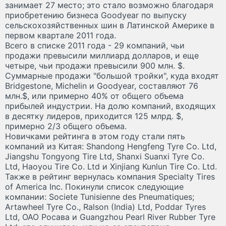
занимает 27 место; это стало возможно благодаря
приобретению бизнеса Goodyear по выпуску
сельскохозяйственных шин в Латинской Америке в
первом квартале 2011 года.
Всего в списке 2011 года - 29 компаний, чьи
продажи превысили миллиард долларов, и еще
четыре, чьи продажи превысили 900 млн. $.
Суммарные продажи "большой тройки", куда входят
Bridgestone, Michelin и Goodyear, составляют 76
млн.$, или примерно 40% от общего объема
прибылей индустрии. На долю компаний, входящих
в десятку лидеров, приходится 125 млрд. $,
примерно 2/3 общего объема.
Новичками рейтинга в этом году стали пять
компаний из Китая: Shandong Hengfeng Tyre Co. Ltd,
Jiangshu Tongyong Tire Ltd, Shanxi Suanxi Tyre Co.
Ltd, Haoyou Tire Co. Ltd и Xinjiang Kunlun Tire Co. Ltd.
Также в рейтинг вернулась компания Specialty Tires
of America Inc. Покинули список следующие
компании: Societe Tunisienne des Pneumatiques;
Artawheel Tyre Co., Ralson (India) Ltd, Poddar Tyres
Ltd, ОАО Росава и Guangzhou Pearl River Rubber Tyre