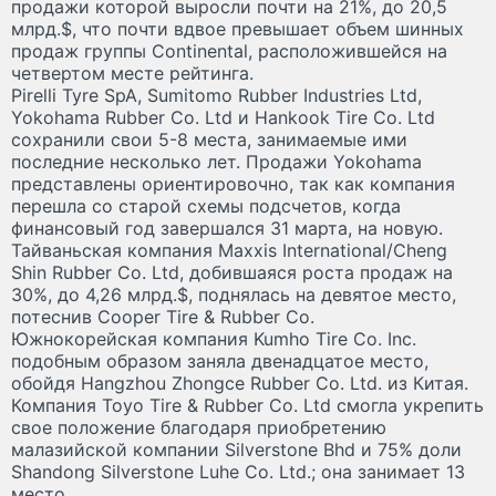
продажи которой выросли почти на 21%, до 20,5
млрд.$, что почти вдвое превышает объем шинных
продаж группы Continental, расположившейся на
четвертом месте рейтинга.
Pirelli Tyre SpA, Sumitomo Rubber Industries Ltd,
Yokohama Rubber Co. Ltd и Hankook Tire Co. Ltd
сохранили свои 5-8 места, занимаемые ими
последние несколько лет. Продажи Yokohama
представлены ориентировочно, так как компания
перешла со старой схемы подсчетов, когда
финансовый год завершался 31 марта, на новую.
Тайваньская компания Maxxis International/Cheng
Shin Rubber Co. Ltd, добившаяся роста продаж на
30%, до 4,26 млрд.$, поднялась на девятое место,
потеснив Cooper Tire & Rubber Co.
Южнокорейская компания Kumho Tire Co. Inc.
подобным образом заняла двенадцатое место,
обойдя Hangzhou Zhongce Rubber Co. Ltd. из Китая.
Компания Toyo Tire & Rubber Co. Ltd смогла укрепить
свое положение благодаря приобретению
малазийской компании Silverstone Bhd и 75% доли
Shandong Silverstone Luhe Co. Ltd.; она занимает 13
место.