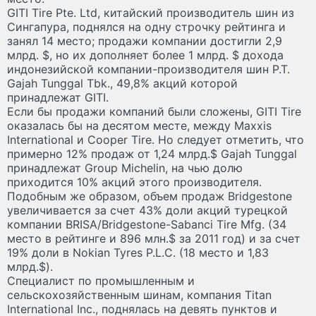
GITI Tire Pte. Ltd, китайский производитель шин из
Сингапура, поднялся на одну строчку рейтинга и
занял 14 место; продажи компании достигли 2,9
млрд. $, но их дополняет более 1 млрд. $ дохода
индонезийской компании-производителя шин P.T.
Gajah Tunggal Tbk., 49,8% акций которой
принадлежат GITI.
Если бы продажи компаний были сложены, GITI Tire
оказалась бы на десятом месте, между Maxxis
International и Cooper Tire. Но следует отметить, что
примерно 12% продаж от 1,24 млрд.$ Gajah Tunggal
принадлежат Group Michelin, на чью долю
приходится 10% акций этого производителя.
Подобным же образом, объем продаж Bridgestone
увеличивается за счет 43% доли акций турецкой
компании BRISA/Bridgestone-Sabanci Tire Mfg. (34
место в рейтинге и 896 млн.$ за 2011 год) и за счет
19% доли в Nokian Tyres P.L.C. (18 место и 1,83
млрд.$).
Специалист по промышленным и
сельскохозяйственным шинам, компания Titan
International Inc., поднялась на девять пунктов и