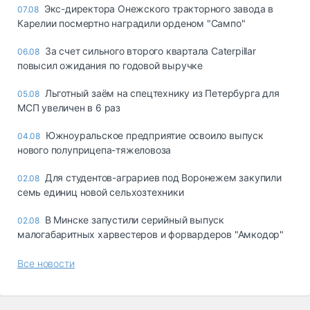
Экс-директора Онежского тракторного завода в
07.08
Карелии посмертно наградили орденом "Сампо"
За счет сильного второго квартала Caterpillar
06.08
повысил ожидания по годовой выручке
Льготный заём на спецтехнику из Петербурга для
05.08
МСП увеличен в 6 раз
Южноуральское предприятие освоило выпуск
04.08
нового полуприцепа-тяжеловоза
Для студентов-аграриев под Воронежем закупили
02.08
семь единиц новой сельхозтехники
В Минске запустили серийный выпуск
02.08
малогабаритных харвестеров и форвардеров "Амкодор"
Все новости