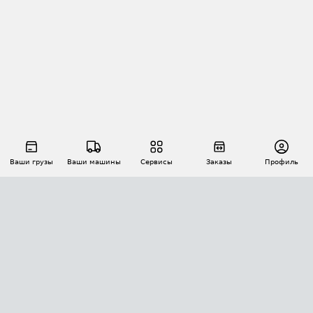
Ваши грузы
Ваши машины
Сервисы
Заказы
Профиль
АВТОМАТИЗАЦИЯ ПЕРЕВОЗОК
Площадки
Заказы
Торги
Тендеры
АТИ-Доки
GPS-мониторинг
АТИ Мессенджер
Цепочки грузов
API ATI.SU