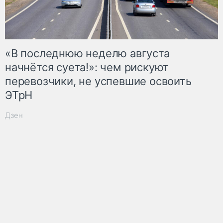
«В последнюю неделю августа
начнётся суета!»: чем рискуют
перевозчики, не успевшие освоить
ЭТрН
Дзен