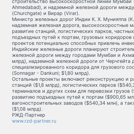
строительство высокоскоростной линии Мумбаи -
Ahmedabad), и надземной железной дороги между
(Churchgate) и Вирар (Virar).
Министр железных дорог Индии К. Х. Мунияппа (K. 
надземная железная дорога, высокоскоростные м
развитие станций, логистических парков, частны
подъездных путей к портам, грузовых коридоров и 
проектов потенциально способных привлечь инве
Индийские железные дороги планируют строител
железной дороги между городами Мумбаи и Ахмад
млрд), надземной железной дороги от Черчгейта д
специализированного коридора для грузового со
(Sonnagar - Dankuni; $1,80 млрд).
Остальные проекты включают реконструкцию и 
станций ($1,8 млрд), логистических парков ($540,
терминалов и других схем для перевозки грузов (
развитию подъездных путей к портам ($900,65 мл
вагоностроительных заводов ($540,34 млн), а та
($1,08 млрд).
РЖД-Партнер
www.rzd-partner.ru