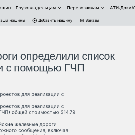
ашин
Грузовладельцам
Перевозчикам
АТИ-Доки
А
Ваши машины
Добавить машину
Заказы
оги определили список
ии с помощью ГЧП
роектов для реализации с
роектов для реализации с
ГЧП) общей стоимостью $14,79
дийские железные дороги
ожного сообщения, включая