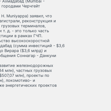
 Ахмадабад (Mumbai -
 городами Черчгейт
H. Muniyappа) заявил, что
агистрали, реконструкция и
х грузовых терминалов,
т. д. - это только часть
стиции в рамках ГЧП.
ьство высокоскоростной
абад (сумма инвестиций - $3,6
о Вирара ($3,6 млрд) и
общения Соннагар - Данкуни
развитие железнодорожных
34 млн), частных грузовых
$507,07 млн), проекты по
н), локомотиво- и
кже энергетических проектов