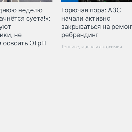
Горючая пора: АЗС
еднюю неделю
начали активно
ачнётся суета!»:
закрываться на ремон
куют
ребрендинг
ики, не
 освоить ЭТрН
Топливо, масла и автохимия