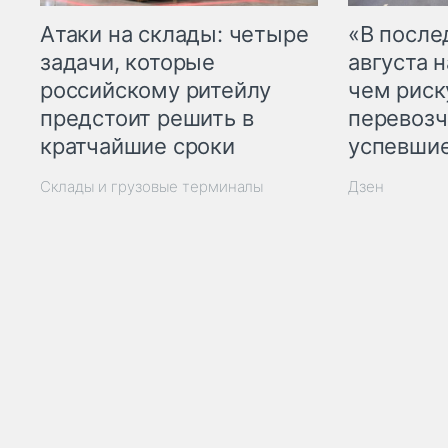
Атаки на склады: четыре
«В посл
задачи, которые
августа н
российскому ритейлу
чем рис
предстоит решить в
перевозч
кратчайшие сроки
успевшие
Склады и грузовые терминалы
Дзен