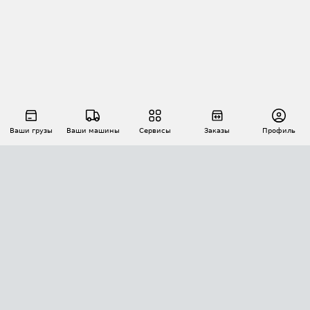
Ваши грузы
Ваши машины
Сервисы
Заказы
Профиль
АВТОМАТИЗАЦИЯ ПЕРЕВОЗОК
Площадки
Заказы
Торги
Тендеры
АТИ-Доки
GPS-мониторинг
АТИ Мессенджер
Цепочки грузов
API ATI.SU
ПОЛЕЗНОЕ