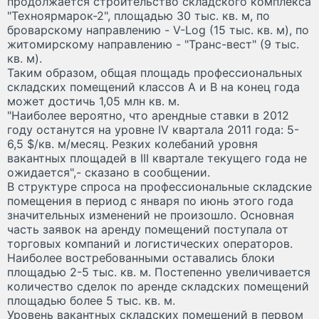
продолжается строительство складского комплекса
"Техноярмарок-2", площадью 30 тыс. кв. м, по
броварскому направлению - V-Log (15 тыс. кв. м), по
житомирскому направлению - "Транс-вест" (9 тыс.
кв. м).
Таким образом, общая площадь профессиональных
складских помещений классов A и B на конец года
может достичь 1,05 млн кв. м.
"Наиболее вероятно, что арендные ставки в 2012
году останутся на уровне IV квартала 2011 года: 5-
6,5 $/кв. м/месяц. Резких колебаний уровня
вакантных площадей в III квартале текущего года не
ожидается",- сказано в сообщении.
В структуре спроса на профессиональные складские
помещения в период с января по июнь этого года
значительных изменений не произошло. Основная
часть заявок на аренду помещений поступала от
торговых компаний и логистических операторов.
Наиболее востребованными оставались блоки
площадью 2-5 тыс. кв. м. Постепенно увеличивается
количество сделок по аренде складских помещений
площадью более 5 тыс. кв. м.
Уровень вакантных складских помещений в первом