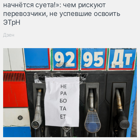
начнётся суета!»: чем рискуют
перевозчики, не успевшие освоить
ЭТрН
Дзен