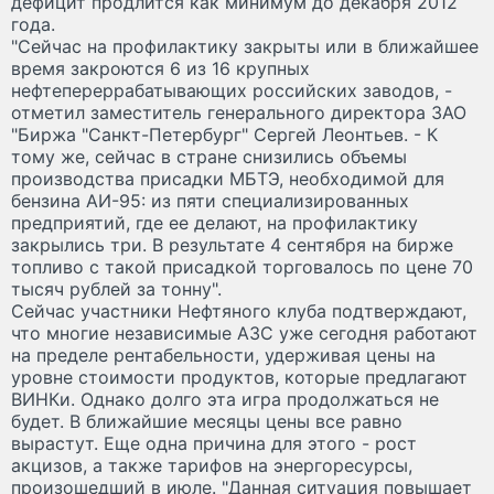
дефицит продлится как минимум до декабря 2012
года.
"Сейчас на профилактику закрыты или в ближайшее
время закроются 6 из 16 крупных
нефтепереррабатывающих российских заводов, -
отметил заместитель генерального директора ЗАО
"Биржа "Санкт-Петербург" Сергей Леонтьев. - К
тому же, сейчас в стране снизились объемы
производства присадки МБТЭ, необходимой для
бензина АИ-95: из пяти специализированных
предприятий, где ее делают, на профилактику
закрылись три. В результате 4 сентября на бирже
топливо с такой присадкой торговалось по цене 70
тысяч рублей за тонну".
Сейчас участники Нефтяного клуба подтверждают,
что многие независимые АЗС уже сегодня работают
на пределе рентабельности, удерживая цены на
уровне стоимости продуктов, которые предлагают
ВИНКи. Однако долго эта игра продолжаться не
будет. В ближайшие месяцы цены все равно
вырастут. Еще одна причина для этого - рост
акцизов, а также тарифов на энергоресурсы,
произошедший в июле. "Данная ситуация повышает