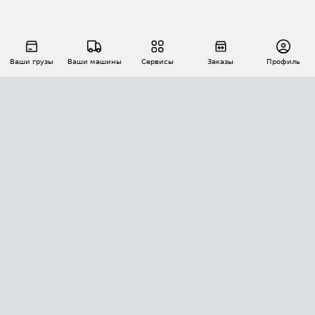
Ваши грузы
Ваши машины
Сервисы
Заказы
Профиль
АВТОМАТИЗАЦИЯ ПЕРЕВОЗОК
Площадки
Заказы
Торги
Тендеры
АТИ-Доки
GPS-мониторинг
АТИ Мессенджер
Цепочки грузов
API ATI.SU
ПОЛЕЗНОЕ
Расчет расстояний
БЕЗОПАСНОСТЬ
Академия ATI.SU
ATI.SU о безопасности
Звезды ATI.SU на вашем сайте
КОНТАКТЫ И ТАРИФЫ
Памятка по проверке контрагентов
Индекс ATI.SU FTL РФ