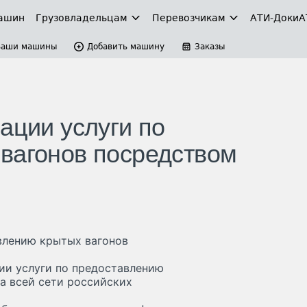
ашин
Грузовладельцам
Перевозчикам
АТИ-Доки
А
Ваши машины
Добавить машину
Заказы
ации услуги по
вагонов посредством
авлению крытых вагонов
ии услуги по предоставлению
а всей сети российских