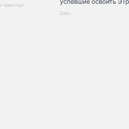
успевшие освоить ЭТ
й транспорт
Дзен