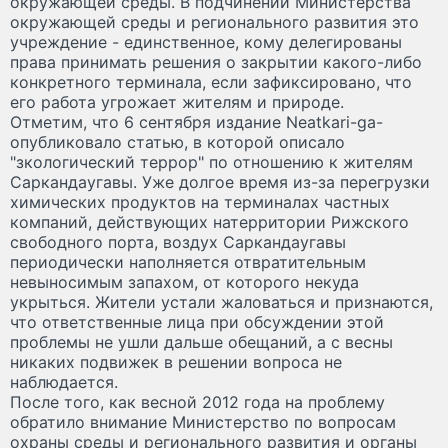
окружающей среды. В подчинении Министерства
окружающей среды и регионального развития это
учреждение - единственное, кому делегированы
права принимать решения о закрытии какого-либо
конкретного терминала, если зафиксировано, что
его работа угрожает жителям и природе.
Отметим, что 6 сентября издание Neatkari-ga-
опубликовало статью, в которой описало
"зкологический террор" по отношению к жителям
Саркандаугавы. Уже долгое время из-за перегрузки
химических продуктов на терминалах частных
компаний, действующих натерритории Рижского
свободного порта, воздух Саркандаугавы
периодически наполняется отвратительным
невыносимым запахом, от которого некуда
укрыться. Жители устали жаловаться и признаются,
что ответственные лица при обсуждении этой
проблемы не ушли дальше обещаний, а с весны
никаких подвижек в решении вопроса не
наблюдается.
После того, как весной 2012 года на проблему
обратило внимание Министерство по вопросам
охраны среды и регионального развития и органы