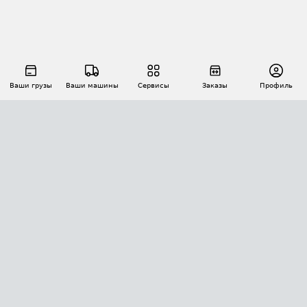
Ваши грузы
Ваши машины
Сервисы
Заказы
Профиль
АВТОМАТИЗАЦИЯ ПЕРЕВОЗОК
Площадки
Заказы
Торги
Тендеры
АТИ-Доки
GPS-мониторинг
АТИ Мессенджер
Цепочки грузов
API ATI.SU
ПОЛЕЗНОЕ
Расчет расстояний
БЕЗОПАСНОСТЬ
Академия ATI.SU
ATI.SU о безопасности
Звезды ATI.SU на вашем сайте