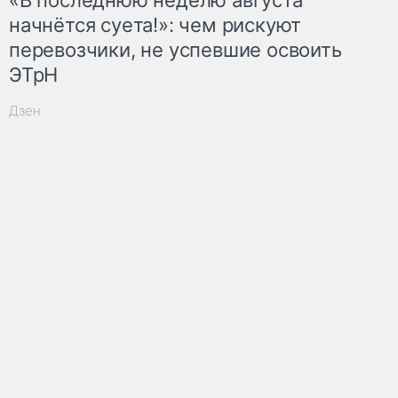
начнётся суета!»: чем рискуют
перевозчики, не успевшие освоить
ЭТрН
Дзен