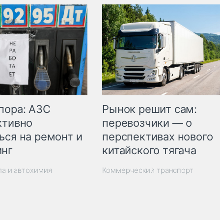
пора: АЗС
Рынок решит сам:
ктивно
перевозчики — о
ься на ремонт и
перспективах нового
инг
китайского тягача
ла и автохимия
Коммерческий транспорт