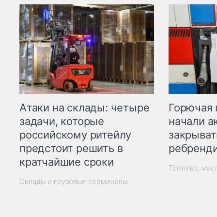
Горючая 
Атаки на склады: четыре
начали а
задачи, которые
закрыват
российскому ритейлу
ребренд
предстоит решить в
кратчайшие сроки
Топливо, мас
Склады и грузовые терминалы