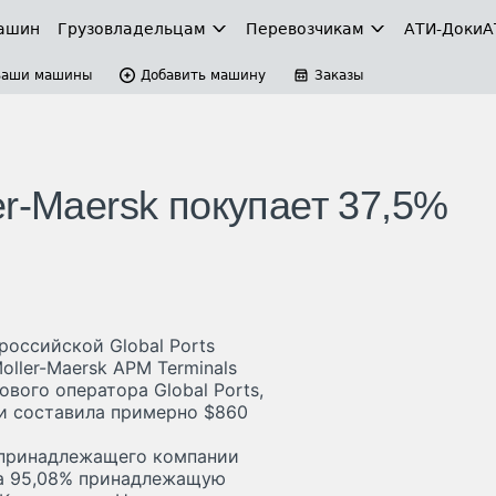
ашин
Грузовладельцам
Перевозчикам
АТИ-Доки
А
Ваши машины
Добавить машину
Заказы
r-Maersk покупает 37,5%
российской Global Ports
oller-Maersk APM Terminals
вого оператора Global Ports,
ки составила примерно $860
, принадлежащего компании
, на 95,08% принадлежащую