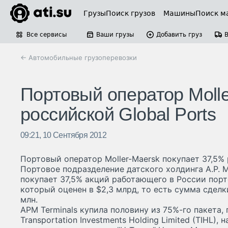
Грузы
Поиск грузов
Машины
Поиск м
Все сервисы
Ваши грузы
Добавить груз
← Автомобильные грузоперевозки
Портовый оператор Molle
российской Global Ports
09:21, 10 Сентября 2012
Портовый оператор Moller-Maersk покупает 37,5% 
Портовое подразделение датского холдинга A.P. M
покупает 37,5% акций работающего в России порто
который оценен в $2,3 млрд, то есть сумма сдел
млн.
APM Terminals купила половину из 75%-го пакета
Transportation Investments Holding Limited (TIHL)