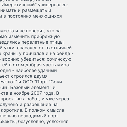
 Имеретинский" универсален:
инимать и размещать и
чем в постоянно меняющихся
 места и не поверит, что за
аемо изменить прибрежную
нездились перелетные птицы,
й утки, спасаясь от охотничьей
краны, у причалов и на рейде -
о воочию убедиться: сочинскую
 ей в этом добрая часть мира.
одня - наиболее удачный
ъект строился двумя
ечфлот" и ООО "Порт "Сочи
ний "Базовый элемент" и
та в ноябре 2007 года. В
проектных работ, и уже через
получено и разрешение на
о короткие. В полном смысле
аллельно возводимый порт
бъекты, безусловно, усложнял