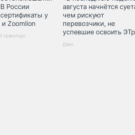
 В России
августа начнётся суета
 сертификаты у
чем рискуют
 и Zoomlion
перевозчики, не
успевшие освоить ЭТ
й транспорт
Дзен