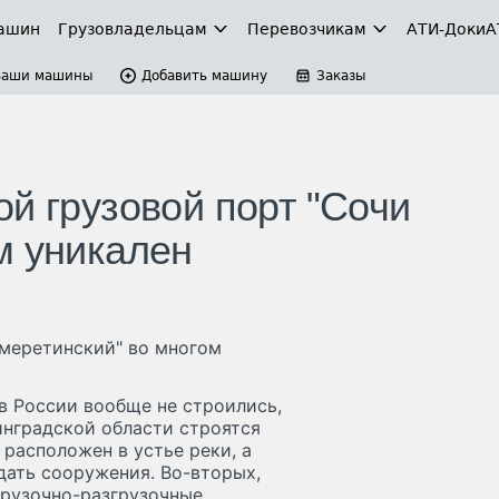
ашин
Грузовладельцам
Перевозчикам
АТИ-Доки
А
Ваши машины
Добавить машину
Заказы
й грузовой порт "Сочи
м уникален
Имеретинский" во многом
в России вообще не строились,
инградской области строятся
т расположен в устье реки, а
дать сооружения. Во-вторых,
грузочно-разгрузочные