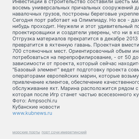
Инвестиции в строительство составили шесть ми
восемь универсальных причальных сооружений дл
навалочных грузов, построены береговые укрепле
Сегодня порт работает на Олимпиаду. Но все - да
нибудь проходит. Неужели и этот удивительный п
проектировщики и создатели уверены, что ни в ко
Отгрузка материалов прекратится в декабре 2013 
превратится в яхтенную гавань. Проектная вмест
700 стояночных мест. Ориентировочный объем и
потребоваться на перепрофилирование, - от 50 до
зависимости от проекта, который сейчас находит
"Базовый элемент" ведет подготовку проекта со
операторами европейских марин, которые возьмут
привлечение клиентов, обеспечение качественног
обслуживание яхт. Марина расположится рядом с
которая после Игр станет частью всесезонного ку
Фото: Ampsochi.ru
Кубанские новости
www.kubnews.ru
морские порты
порт сочи имеретинский