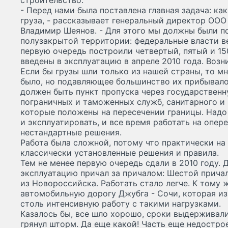
строительство.
- Перед нами была поставлена главная задача: ка
груза, - рассказывает генеральный директор ООО
Владимир Шеянов. - Для этого мы должны были п
полузакрытой территории: федеральные власти в
первую очередь построили четвертый, пятый и 1
введены в эксплуатацию в апреле 2010 года. Возн
Если бы грузы шли только из нашей страны, то м
было, но подавляющее большинство их прибывало 
должен быть пункт пропуска через государственн
пограничных и таможенных служб, санитарного и 
которые положены на пересечении границы. Надо
и эксплуатировать, и все время работать на опере
нестандартные решения.
Работа была сложной, потому что практически на
классически установленные решения и правила.
Тем не менее первую очередь сдали в 2010 году. 
эксплуатацию причал за причалом: Шестой прича
из Новороссийска. Работать стало легче. К тому ж
автомобильную дорогу Джубга - Сочи, которая из
столь интенсивную работу с такими нагрузками.
Казалось бы, все шло хорошо, сроки выдерживали
грянул шторм. Да еще какой! Часть еще недостро