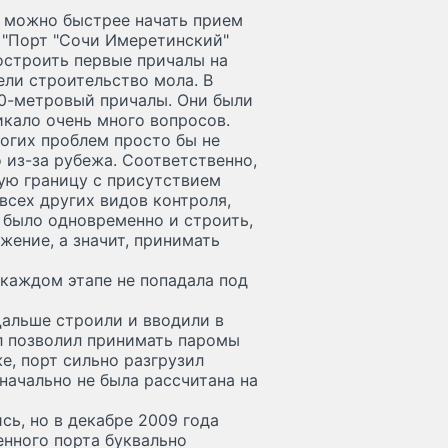
к можно быстрее начать прием
 "Порт "Сочи Имеретинский"
остроить первые причалы на
ели строительство мола. В
50-метровый причалы. Они были
икало очень много вопросов.
ногих проблем просто бы не
из-за рубежа. Соответственно,
ую границу с присутствием
всех других видов контроля,
 было одновременно и строить,
жение, а значит, принимать
 каждом этапе не попадала под
Дальше строили и вводили в
л позволил принимать паромы
е, порт сильно разгрузил
начально не была рассчитана на
сь, но в декабре 2009 года
енного порта буквально