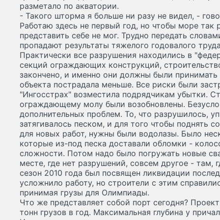
разметало по акватории.
- Такого шторма я больше ни разу не видел, - гов
Работаю здесь не первый год, но чтобы море так
представить себе не мог. Трудно передать словами
пропадают результаты тяжелого годовалого труда
Практически все разрушения находились в "федер
секций ограждающих конструкций, строительств
закончено, и именно они должны были принимать 
объекта пострадала меньше. Все риски были заст
"Ингосстрах" возместила подрядчикам убытки. С
ограждающему молу были возобновлены. Безуслов
дополнительных проблем. То, что разрушилось, уп
затягивалось песком, и для того чтобы поднять с
для новых работ, нужны были водолазы. Было нес
которые из-под песка доставали обломки - колос
сложности. Потом надо было погружать новые сва
месте, где нет разрушений, совсем другое - там, 
сезон 2010 года был посвящен ликвидации послед
усложнило работу, но строители с этим справили
принимая грузы для Олимпиады.
Что же представляет собой порт сегодня? Проек
тонн грузов в год. Максимальная глубина у причал