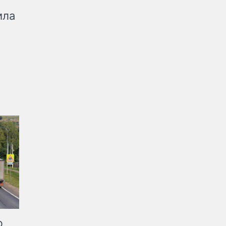
ила
ю