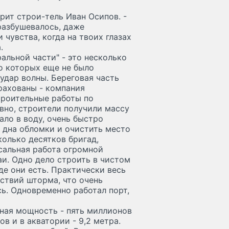
орит строи-тель Иван Осипов. -
 разбушевалось, даже
 чувства, когда на твоих глазах
.
альной части" - это несколько
о которых еще не было
удар волны. Береговая часть
рахованы - компания
троительные работы по
но, строители получили массу
ало в воду, очень быстро
о дна обломки и очистить место
колько десятков бригад,
сальная работа огромной
и. Одно дело строить в чистом
где они есть. Практически весь
ствий шторма, что очень
сь. Одновременно работал порт,
тная мощность - пять миллионов
ов и в акватории - 9,2 метра.