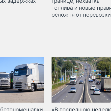
границе, нехватка
ых задержках
топлива и новые прав
осложняют перевозки
 бетономешалки
«В последнюю недел