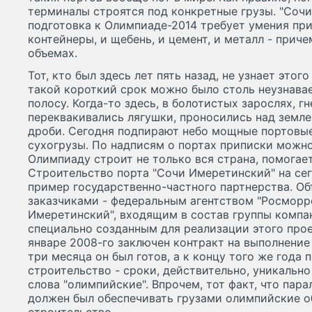
терминалы строятся под конкретные грузы. "Сочи
подготовка к Олимпиаде-2014 требует умения пр
контейнеры, и щебень, и цемент, и металл - при
объемах.
Тот, кто был здесь лет пять назад, не узнает этого
такой короткий срок можно было столь неузнав
полосу. Когда-то здесь, в болотистых зарослях, г
переквакивались лягушки, проносились над земле
дроби. Сегодня подпирают небо мощные портовые 
сухогрузы. По надписям о портах приписки можн
Олимпиаду строит не только вся страна, помогает
Строительство порта "Сочи Имеретинский" на сег
пример государственно-частного партнерства. Об
заказчиками - федеральным агентством "Росморр
Имеретинский", входящим в состав группы компа
специально созданным для реализации этого проек
январе 2008-го заключен контракт на выполнение 
три месяца он был готов, а к концу того же года 
строительство - сроки, действительно, уникальн
слова "олимпийские". Впрочем, тот факт, что пар
должен был обеспечивать грузами олимпийские о