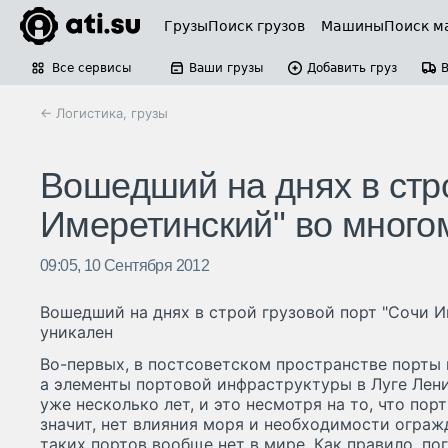
Грузы
Поиск грузов
Машины
Поиск м
Все сервисы
Ваши грузы
Добавить груз
← Логистика, грузы
Вошедший на днях в стро
Имеретинский" во много
09:05, 10 Сентября 2012
Вошедший на днях в строй грузовой порт "Сочи 
уникален
Во-первых, в постсоветском пространстве порты 
а элементы портовой инфраструктуры в Луге Лен
уже несколько лет, и это несмотря на то, что пор
значит, нет влияния моря и необходимости ограж
таких портов вообще нет в мире. Как правило, по