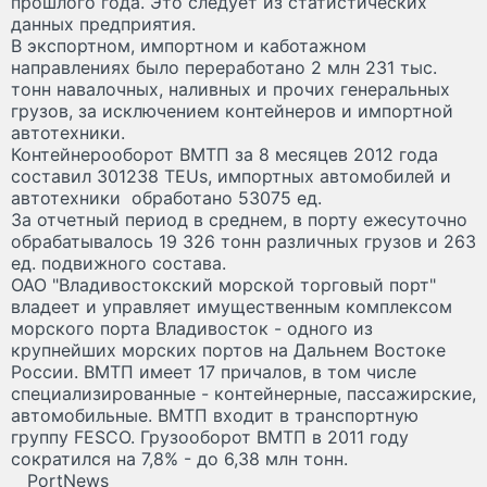
прошлого года. Это следует из статистических
данных предприятия.
В экспортном, импортном и каботажном
направлениях было переработано 2 млн 231 тыс.
тонн навалочных, наливных и прочих генеральных
грузов, за исключением контейнеров и импортной
автотехники.
Контейнерооборот ВМТП за 8 месяцев 2012 года
составил 301238 TEUs, импортных автомобилей и
автотехники обработано 53075 ед.
За отчетный период в среднем, в порту ежесуточно
обрабатывалось 19 326 тонн различных грузов и 263
ед. подвижного состава.
ОАО "Владивостокский морской торговый порт"
владеет и управляет имущественным комплексом
морского порта Владивосток - одного из
крупнейших морских портов на Дальнем Востоке
России. ВМТП имеет 17 причалов, в том числе
специализированные - контейнерные, пассажирские,
автомобильные. ВМТП входит в транспортную
группу FESCO. Грузооборот ВМТП в 2011 году
сократился на 7,8% - до 6,38 млн тонн.
PortNews