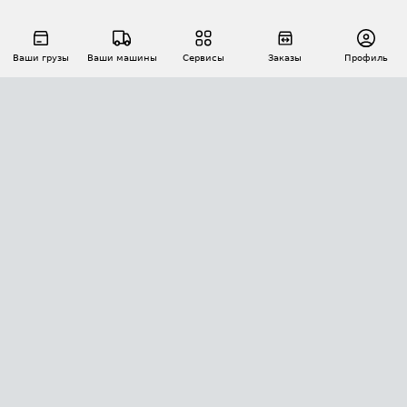
Ваши грузы
Ваши машины
Сервисы
Заказы
Профиль
АВТОМАТИЗАЦИЯ ПЕРЕВОЗОК
Площадки
Заказы
Торги
Тендеры
АТИ-Доки
GPS-мониторинг
АТИ Мессенджер
Цепочки грузов
API ATI.SU
ПОЛЕЗНОЕ
Расчет расстояний
БЕЗОПАСНОСТЬ
Академия ATI.SU
ATI.SU о безопасности
Звезды ATI.SU на вашем сайте
КОНТАКТЫ И ТАРИФЫ
Памятка по проверке контрагентов
Индекс ATI.SU FTL РФ
О системе ATI.SU
Светофор+
Средние ставки
ИНФОРМАЦИЯ