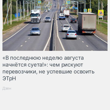
«В последнюю неделю августа
начнётся суета!»: чем рискуют
перевозчики, не успевшие освоить
ЭТрН
Дзен