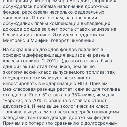
совещании у вице-премьера Аркадия Дворковича
обсуждалась проблема наполнения дорожных
фондов, рассказали несколько федеральных
чиновников. По их словам, на совещании
обсуждались планы компенсации выпадающих
доходов фондов за счет роста ставок акцизов на
бензин и дизтопливо. Эту идею поддержали
Минтранс и Минфин, говорят чиновники.
На сокращение доходов фондов повлияет в
основном дифференциация акцизов на разные
классы топлива. С 2011 г. (до этого ставка была
единой) акциз стал тем ниже, чем выше
экологический класс выпускаемого топлива: так
государство стимулирует нефтяников
инвестировать в модернизацию НПЗ. Причем
межклассовая разница растет: сейчас для топлива
стандарта "Евро-5" ставка на 35% ниже, чем для
"Евро-3", а в 2015 г. разница в ставках станет
двукратной. И чем выше экологический класс
топлива, выпускаемого нефтеперерабатывающими
заводами, тем ниже доходы дорожных фондов.
Причем их потери (по сравнению с долгосрочным