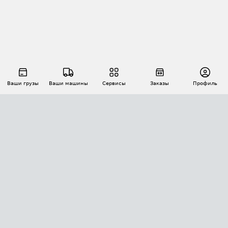
Ваши грузы
Ваши машины
Сервисы
Заказы
Профиль
АВТОМАТИЗАЦИЯ ПЕРЕВОЗОК
Площадки
Заказы
Торги
Тендеры
АТИ-Доки
GPS-мониторинг
АТИ Мессенджер
Цепочки грузов
API ATI.SU
ПОЛЕЗНОЕ
Расчет расстояний
БЕЗОПАСНОСТЬ