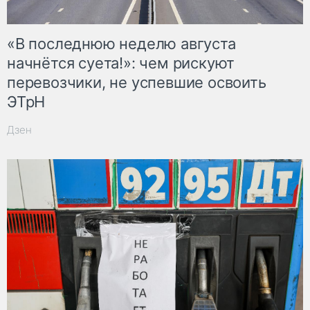
«В последнюю неделю августа
начнётся суета!»: чем рискуют
перевозчики, не успевшие освоить
ЭТрН
Дзен