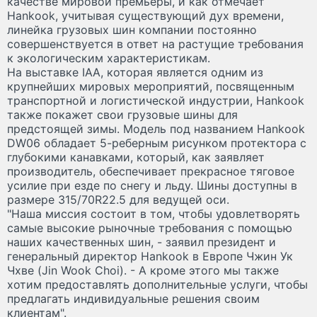
качестве мировой премьеры, и как отмечает
Hankook, учитывая существующий дух времени,
линейка грузовых шин компании постоянно
совершенствуется в ответ на растущие требования
к экологическим характеристикам.
На выставке IAA, которая является одним из
крупнейших мировых мероприятий, посвященным
транспортной и логистической индустрии, Hankook
также покажет свои грузовые шины для
предстоящей зимы. Модель под названием Hankook
DW06 обладает 5-реберным рисунком протектора с
глубокими канавками, который, как заявляет
производитель, обеспечивает прекрасное тяговое
усилие при езде по снегу и льду. Шины доступны в
размере 315/70R22.5 для ведущей оси.
"Наша миссия состоит в том, чтобы удовлетворять
самые высокие рыночные требования с помощью
наших качественных шин, - заявил президент и
генеральный директор Hankook в Европе Чжин Ук
Чхве (Jin Wook Choi). - А кроме этого мы также
хотим предоставлять дополнительные услуги, чтобы
предлагать индивидуальные решения своим
клиентам".