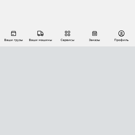
Ваши грузы
Ваши машины
Сервисы
Заказы
Профиль
АВТОМАТИЗАЦИЯ ПЕРЕВОЗОК
Площадки
Заказы
Торги
Тендеры
АТИ-Доки
GPS-мониторинг
АТИ Мессенджер
Цепочки грузов
API ATI.SU
ПОЛЕЗНОЕ
Расчет расстояний
БЕЗОПАСНОСТЬ
Академия ATI.SU
ATI.SU о безопасности