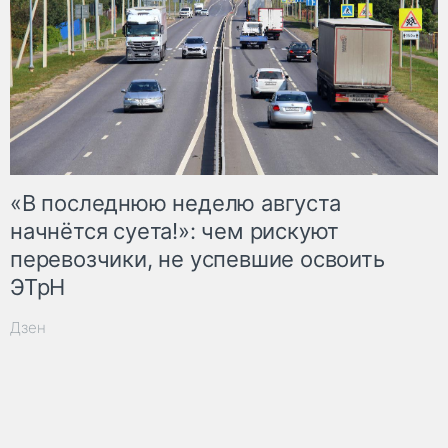
«В последнюю неделю августа
начнётся суета!»: чем рискуют
перевозчики, не успевшие освоить
ЭТрН
Дзен