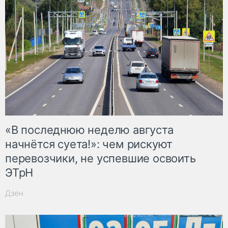
«В последнюю неделю августа
начнётся суета!»: чем рискуют
перевозчики, не успевшие освоить
ЭТрН
Дзен