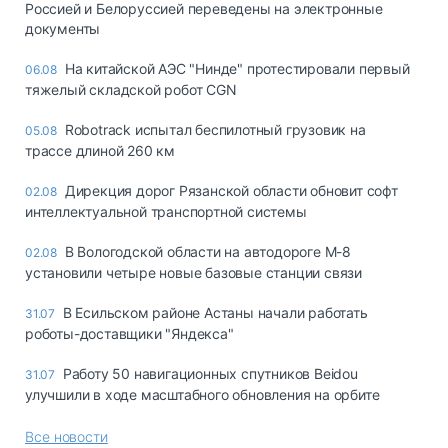
Россией и Белоруссией переведены на электронные
документы
На китайской АЭС "Нинде" протестировали первый
06.08
тяжелый складской робот CGN
Robotrack испытал беспилотный грузовик на
05.08
трассе длиной 260 км
Дирекция дорог Рязанской области обновит софт
02.08
интеллектуальной транспортной системы
В Вологодской области на автодороге М-8
02.08
установили четыре новые базовые станции связи
В Есильском районе Астаны начали работать
31.07
роботы-доставщики "Яндекса"
Работу 50 навигационных спутников Beidou
31.07
улучшили в ходе масштабного обновления на орбите
Все новости