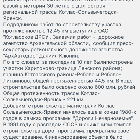
фазой в истории 30-летнего долгостроя -
региональной трассы Котлас-Сольвычегодск-
Яренск.
Подрядчиком работ по строительству участка
протяженностью 12,45 км выступило ОАО
"Котласское ДРСУ". Заказчик работ - дорожное
агентство Архангельской области, сообщил пресс-
секретарь регионального дорожного агентства
"АрхАвтодор" Даниил Клюнин.
По его словам, за последние 10 лет былипостроены
участки Харитоново-граница Ленского района;
граница Котласского района-Рябово и Рябово-
Литвиново, общей протяженностью 44,5 км. В ходе
строительства было освоено около 600 млн. рублей.
Общая протяженность трассы Котлас-
Сольвычегодск-Яренск - 221 км.
Добавим, строительство магистрали Котлас-
Сольвычегодск-Яренск началось еще в конце 1980-х
годов в рамках программы "Дороги Нечерноземья".
В 1991 году с распадом СССР и снижением темпов
строительства дорог программа прекратила свое
существование. Финансирование объекта было