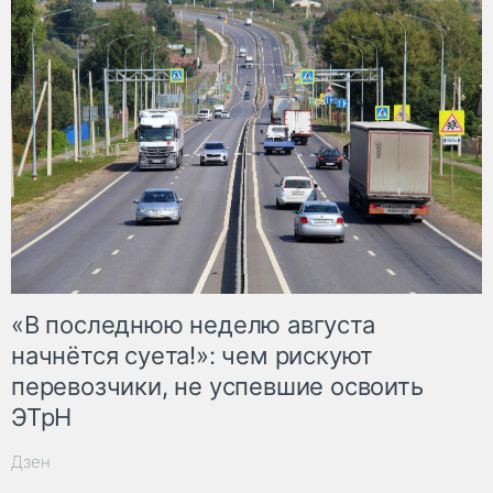
«В последнюю неделю августа
начнётся суета!»: чем рискуют
перевозчики, не успевшие освоить
ЭТрН
Дзен