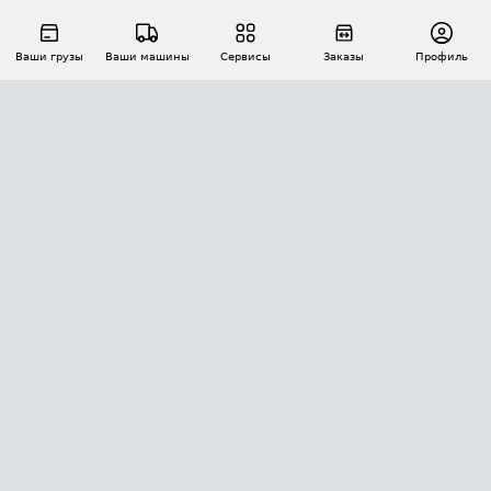
Ваши грузы
Ваши машины
Сервисы
Заказы
Профиль
АВТОМАТИЗАЦИЯ ПЕРЕВОЗОК
Площадки
Заказы
Торги
Тендеры
АТИ-Доки
GPS-мониторинг
АТИ Мессенджер
Цепочки грузов
API ATI.SU
ПОЛЕЗНОЕ
Расчет расстояний
БЕЗОПАСНОСТЬ
Академия ATI.SU
ATI.SU о безопасности
Звезды ATI.SU на вашем сайте
КОНТАКТЫ И ТАРИФЫ
Памятка по проверке контрагентов
Индекс ATI.SU FTL РФ
О системе ATI.SU
Светофор+
Средние ставки
ИНФОРМАЦИЯ
Контактная информация