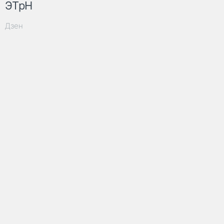
ЭТрН
Дзен