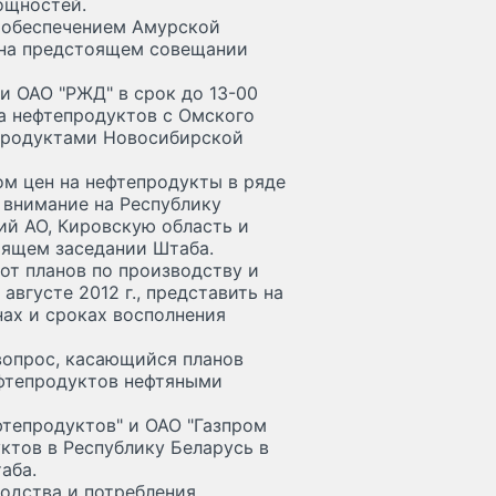
ощностей.
вообеспечением Амурской
 на предстоящем совещании
и ОАО "РЖД" в срок до 13-00
за нефтепродуктов с Омского
епродуктами Новосибирской
ом цен на нефтепродукты в ряде
 внимание на Республику
ий АО, Кировскую область и
оящем заседании Штаба.
от планов по производству и
августе 2012 г., представить на
ах и сроках восполнения
вопрос, касающийся планов
ефтепродуктов нефтяными
фтепродуктов" и ОАО "Газпром
ктов в Республику Беларусь в
аба.
одства и потребления