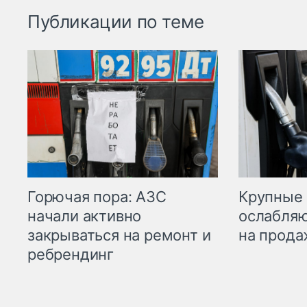
Публикации по теме
Горючая пора: АЗС
Крупные 
начали активно
ослабляю
закрываться на ремонт и
на прода
ребрендинг