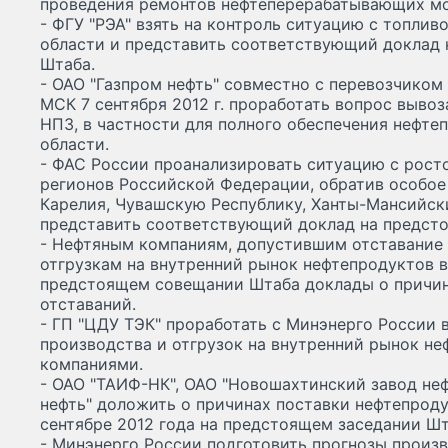
проведения ремонтов нефтеперерабатывающих м
- ФГУ "РЭА" взять на контроль ситуацию с топли
области и представить соответствующий доклад
Штаба.
- ОАО "Газпром нефть" совместно с перевозчиком 
МСК 7 сентября 2012 г. проработать вопрос выво
НПЗ, в частности для полного обеспечения нефт
области.
- ФАС России проанализировать ситуацию с рост
регионов Российской Федерации, обратив особое
Карелия, Чувашскую Республику, Ханты-Мансийск
представить соответствующий доклад на предст
- Нефтяным компаниям, допустившим отставание 
отгрузкам на внутренний рынок нефтепродуктов в 
предстоящем совещании Штаба доклады о причин
отставаний.
- ГП "ЦДУ ТЭК" проработать с Минэнерго России 
производства и отгрузок на внутренний рынок н
компаниями.
- ОАО "ТАИФ-НК", ОАО "Новошахтинский завод не
нефть" доложить о причинах поставки нефтепроду
сентябре 2012 года на предстоящем заседании Шт
- Минэнерго России подготовить прогнозы произв