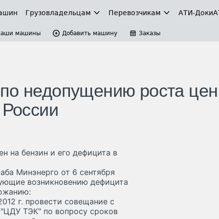
ашин
Грузовладельцам
Перевозчикам
АТИ-Доки
А
Ваши машины
Добавить машину
Заказы
по недопущению роста цен
 России
н на бензин и его дефицита в
аба Минэнерго от 6 сентября
вующие возникновению дефицита
рожанию:
2012 г. провести совещание с
 "ЦДУ ТЭК" по вопросу сроков