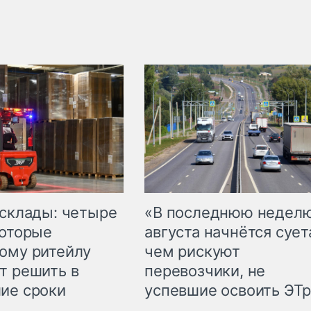
 склады: четыре
«В последнюю недел
которые
августа начнётся суета
ому ритейлу
чем рискуют
т решить в
перевозчики, не
ие сроки
успевшие освоить ЭТ