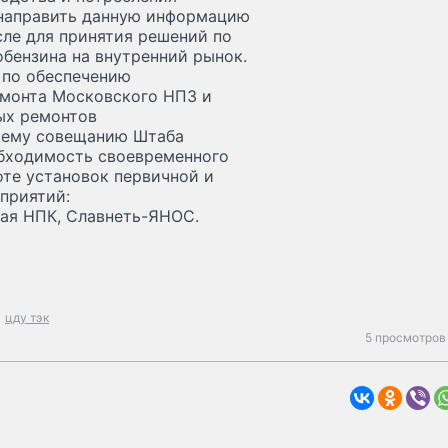
и направить данную информацию
сле для принятия решений по
обензина на внутренний рынок.
 по обеспечению
емонта Московского НПЗ и
ых ремонтов
щему совещанию Штаба
обходимость своевременного
оте установок первичной и
приятий:
ая НПК, Славнеть-ЯНОС.
цду тэк
5 просмотров