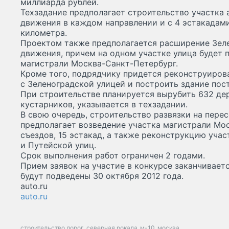
миллиарда рублей.
Техзадание предполагает строительство участка 
движения в каждом направлении и с 4 эстакадам
километра.
Проектом также предполагается расширение Зеле
движения, причем на одном участке улица будет 
магистрали Москва-Санкт-Петербург.
Кроме того, подрядчику придется реконструиров
с Зеленоградской улицей и построить здание пос
При строительстве планируется вырубить 632 дер
кустарников, указывается в техзадании.
В свою очередь, строительство развязки на пере
предполагает возведение участка магистрали Мос
съездов, 15 эстакад, а также реконструкцию уча
и Путейской улиц.
Срок выполнения работ ограничен 2 годами.
Прием заявок на участие в конкурсе заканчиваетс
будут подведены 30 октября 2012 года.
auto.ru
auto.ru
строительство дорог
северная рокада
м-10
москва