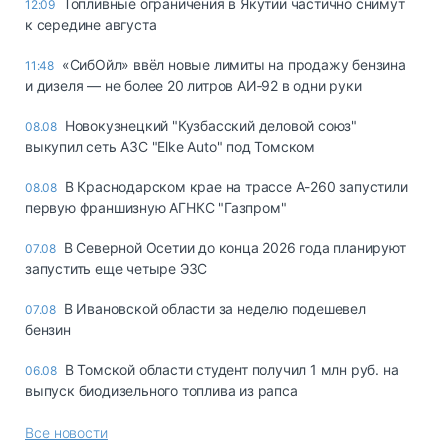
Топливные ограничения в Якутии частично снимут
12:09
к середине августа
«СибОйл» ввёл новые лимиты на продажу бензина
11:48
и дизеля — не более 20 литров АИ‑92 в одни руки
Новокузнецкий "Кузбасский деловой союз"
08.08
выкупил сеть АЗС "Elke Auto" под Томском
В Краснодарском крае на трассе А-260 запустили
08.08
первую франшизную АГНКС "Газпром"
В Северной Осетии до конца 2026 года планируют
07.08
запустить еще четыре ЭЗС
В Ивановской области за неделю подешевел
07.08
бензин
В Томской области студент получил 1 млн руб. на
06.08
выпуск биодизельного топлива из рапса
Все новости