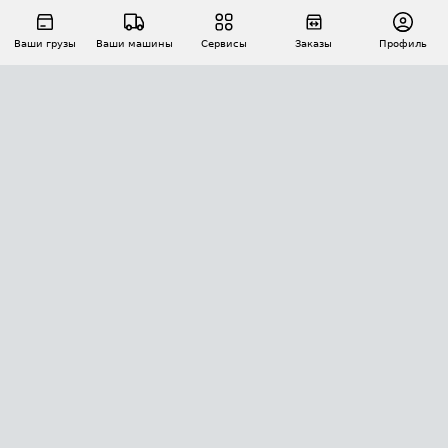
Ваши грузы
Ваши машины
Сервисы
Заказы
Профиль
АВТОМАТИЗАЦИЯ ПЕРЕВОЗОК
Площадки
Заказы
Торги
Тендеры
АТИ-Доки
GPS-мониторинг
АТИ Мессенджер
Цепочки грузов
API ATI.SU
ПОЛЕЗНОЕ
Расчет расстояний
БЕЗОПАСНОСТЬ
Академия ATI.SU
ATI.SU о безопасности
Звезды ATI.SU на вашем сайте
КОНТАКТЫ И ТАРИФЫ
Памятка по проверке контрагентов
Индекс ATI.SU FTL РФ
О системе ATI.SU
Светофор+
Средние ставки
ИНФОРМАЦИЯ
Контактная информация
Страхование